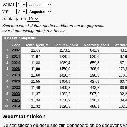
Vanaf
t/m
aantal jaren
Kies een vanaf-datum na de einddatum om de gegevens
over 2 opeenvolgende jaren te zien.
Data t/m 7 augustus
Jaar
Temp. (gem)▼
Zonuren (som)
Neerslag (som)
Warmte
12,09
1173,1
642,9
48,1
1
2007
11,97
1220,8
520,6
87,6
2
2014
11,88
1089,4
659,8
67,1
3
2024
11,80
1456,6
368,9
173,
4
2026
11,60
1426,7
296,5
170,
5
2018
11,55
1404,9
427,3
60,7
6
2020
11,49
1509,8
443,8
66,9
7
2022
11,37
1282,2
567,2
92,2
8
2023
11,34
1530,9
310,1
89,4
9
2025
11,32
1320,3
499,1
102,
10
2019
Weerstatistieken
De statistieken op deze site zijn gebaseerd op de gegevens v