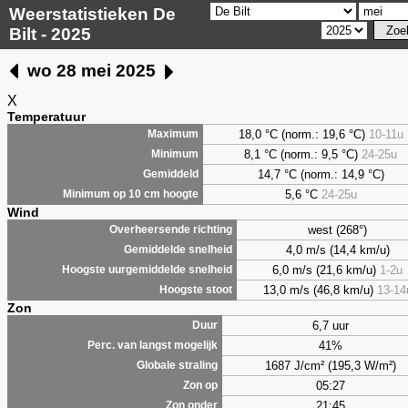
Weerstatistieken De
Bilt - 2025
wo 28 mei 2025
X
Temperatuur
18,0 °C (norm.: 19,6 °C)
10-11u
Maximum
8,1
°C (norm.: 9,5 °C)
24-25u
Minimum
14,7 °C (norm.: 14,9 °C)
Gemiddeld
5,6
°C
24-25u
Minimum op 10 cm hoogte
Wind
west (268°)
Overheersende richting
4,0 m/s (14,4 km/u)
Gemiddelde snelheid
6,0 m/s (21,6 km/u)
1-2u
Hoogste uurgemiddelde snelheid
13,0 m/s (46,8 km/u)
13-14
Hoogste stoot
Zon
6,7 uur
Duur
41%
Perc. van langst mogelijk
1687 J/cm² (195,3 W/m²)
Globale straling
05:27
Zon op
21:45
Zon onder