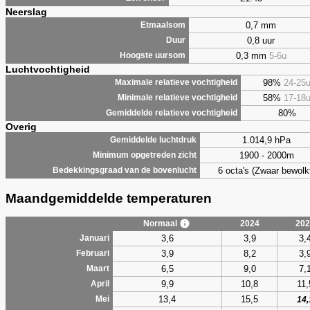
Neerslag
0,7 mm
Etmaalsom
0,8 uur
Duur
0,3 mm
5-6u
Hoogste uursom
Luchtvochtigheid
98%
24-25
Maximale relatieve vochtigheid
58%
17-18
Minimale relatieve vochtigheid
80%
Gemiddelde relatieve vochtigheid
Overig
1.014,9 hPa
Gemiddelde luchtdruk
1900 - 2000m
Minimum opgetreden zicht
6 octa's (Zwaar bewolk
Bedekkingsgraad van de bovenlucht
Maandgemiddelde temperaturen
Normaal
2024
202
3,6
3,9
3,
Januari
3,9
8,2
3,
Februari
6,5
9,0
7,
Maart
9,9
10,8
11,
April
13,4
15,5
Mei
14,