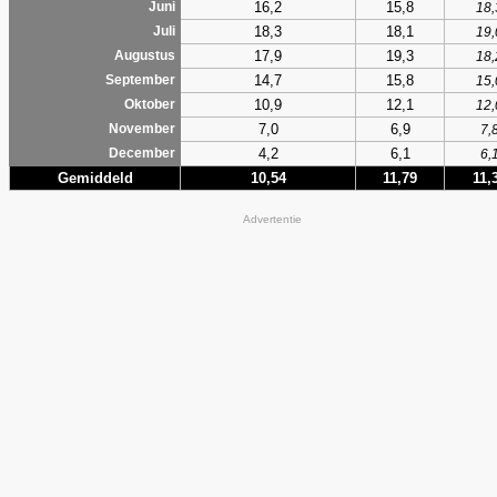
16,2
15,8
Juni
18,
18,3
18,1
Juli
19,
17,9
19,3
Augustus
18,
14,7
15,8
September
15,
10,9
12,1
Oktober
12,
7,0
6,9
November
7,
4,2
6,1
December
6,
Gemiddeld
10,54
11,79
11,
Advertentie