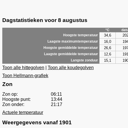
Dagstatistieken voor 8 augustus
°C
dat
34,6
20
Hoogste temperatuur
16,0
19
Laagste maximumtemperatuur
26,6
19
Hoogste gemiddelde temperatuur
12,6
19
Laagste gemiddelde temperatuur
15,1
19
Langste zonduur
Toon alle hittegolven
|
Toon alle koudegolven
Toon Hellmann-grafiek
Zon
Zon op:
06:11
Hoogste punt:
13:44
Zon onder:
21:17
Actuele temperatuur
Weergegevens vanaf 1901