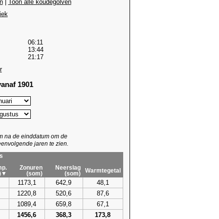
n
|
Toon alle koudegolven
iek
06:11
13:44
21:17
r
anaf 1901
um na de einddatum om de
envolgende jaren te zien.
s
p.
Zonuren
Neerslag
Warmtegetal
)▼
(som)
(som)
1173,1
642,9
48,1
1220,8
520,6
87,6
1089,4
659,8
67,1
1456,6
368,3
173,8