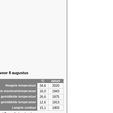
 voor 8 augustus
°C
datum
34,6
2020
Hoogste temperatuur
16,0
1943
te maximumtemperatuur
26,6
1975
 gemiddelde temperatuur
12,6
1913
 gemiddelde temperatuur
15,1
1903
Langste zonduur