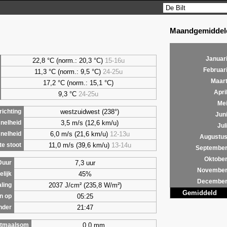
Maandgemiddeld
Januar
22,8 °C (norm.: 20,3 °C)
15-16u
Februar
11,3 °C (norm.: 9,5 °C)
24-25u
Maar
17,2 °C (norm.: 15,1 °C)
Apri
9,3
°C
24-25u
Me
westzuidwest (238°)
ichting
Jun
3,5 m/s (12,6 km/u)
nelheid
Jul
6,0 m/s (21,6 km/u)
12-13u
nelheid
Augustu
11,0 m/s (39,6 km/u)
13-14u
e stoot
Septembe
Oktobe
7,3 uur
Duur
Novembe
45%
lijk
Decembe
2037 J/cm² (235,8 W/m²)
aling
Gemiddeld
05:25
n op
21:47
nder
0,0 mm
tmaalsom