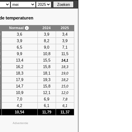
e temperaturen
Normaal
2024
2025
3,6
3,9
3,4
i
3,9
8,2
3,9
i
6,5
9,0
7,1
t
9,9
10,8
11,5
l
13,4
15,5
i
14,1
16,2
15,8
i
18,3
18,3
18,1
i
19,0
17,9
19,3
s
18,2
14,7
15,8
r
15,0
10,9
12,1
r
12,0
7,0
6,9
r
7,8
4,2
6,1
r
6,1
10,54
11,79
11,37
Advertentie