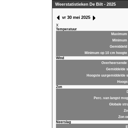
Weerstatistieken De Bilt - 2025
vr 30 mei 2025
X
Temperatuur
Maximum
Minimum
Gemiddeld
Minimum op 10 cm hoogte
Wind
Overheersende r
Gemiddelde s
Hoogste uurgemiddelde s
Hoogst
Zon
Perc. van langst moge
Globale str
Zo
Zon o
Neerslag
E