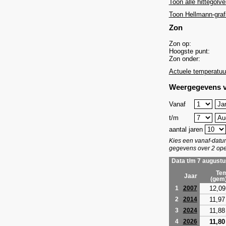
Toon alle hittegolve
Toon Hellmann-graf
Zon
Zon op:
Hoogste punt:
Zon onder:
Actuele temperatuu
Weergegevens v
Vanaf
t/m
aantal jaren
Kies een vanaf-dat
gegevens over 2 ope
Data t/m 7 augustu
Tem
Jaar
(gem
12,09
1
2007
11,97
2
2014
11,88
3
2024
11,80
4
2026