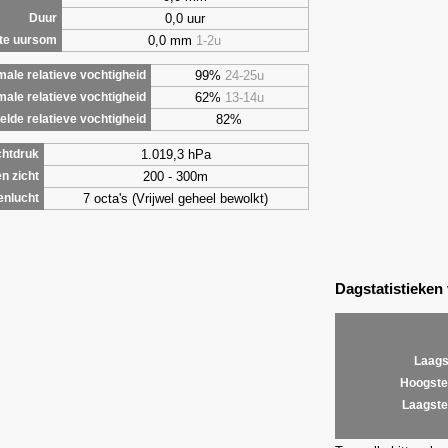
0,0 uur
Duur
0,0 mm
1-2u
te uursom
99%
24-25u
ale relatieve vochtigheid
62%
13-14u
male relatieve vochtigheid
82%
lde relatieve vochtigheid
1.019,3 hPa
chtdruk
200 - 300m
n zicht
7 octa's (Vrijwel geheel bewolkt)
enlucht
Dagstatistieken
Laags
Hoogste
Laagste