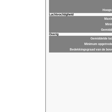
Hoogs
Luchtvochtigheid
Maxim
Mini
Gemidde
Overig
Gemiddelde lu
Minimum opgetrede
Bedekkingsgraad van de bov