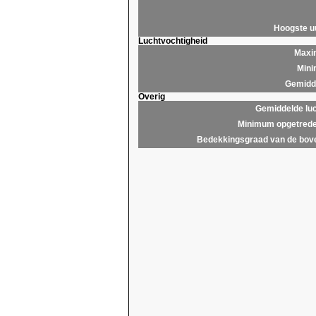
Hoogste 
Luchtvochtigheid
Maxim
Mini
Gemidde
Overig
Gemiddelde lu
Minimum opgetrede
Bedekkingsgraad van de bov