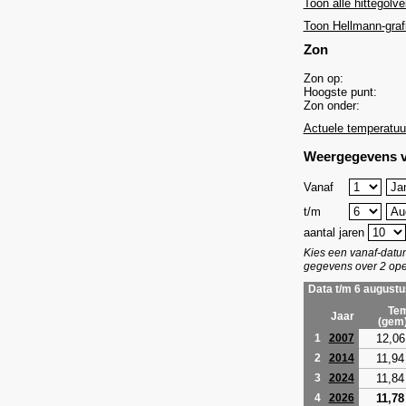
Toon alle hittegolve
Toon Hellmann-graf
Zon
Zon op:
Hoogste punt:
Zon onder:
Actuele temperatuu
Weergegevens v
Vanaf
t/m
aantal jaren
Kies een vanaf-dat
gegevens over 2 ope
Data t/m 6 augustu
Tem
Jaar
(gem
12,06
1
2007
11,94
2
2014
11,84
3
2024
11,78
4
2026