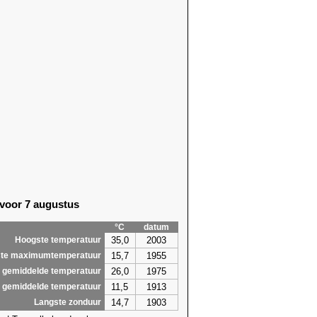
 voor 7 augustus
°C
datum
35,0
2003
Hoogste temperatuur
15,7
1955
te maximumtemperatuur
26,0
1975
 gemiddelde temperatuur
11,5
1913
 gemiddelde temperatuur
14,7
1903
Langste zonduur