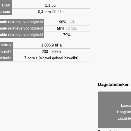
1,1 uur
Duur
0,4 mm
20-21u
uursom
98%
1-2u
ale relatieve vochtigheid
58%
12-13u
male relatieve vochtigheid
79%
lde relatieve vochtigheid
1.003,9 hPa
chtdruk
200 - 300m
n zicht
7 octa's (Vrijwel geheel bewolkt)
enlucht
Dagstatistieken
Laags
Hoogste
Laagste