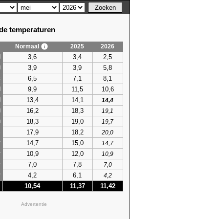
e temperaturen
Normaal
2025
2026
3,6
3,4
2,5
i
3,9
3,9
5,8
i
6,5
7,1
8,1
t
9,9
11,5
10,6
l
13,4
14,1
i
14,4
16,2
18,3
i
19,1
18,3
19,0
i
19,7
17,9
18,2
s
20,0
14,7
15,0
r
14,7
10,9
12,0
r
10,9
7,0
7,8
r
7,0
4,2
6,1
r
4,2
10,54
11,37
11,42
Advertentie