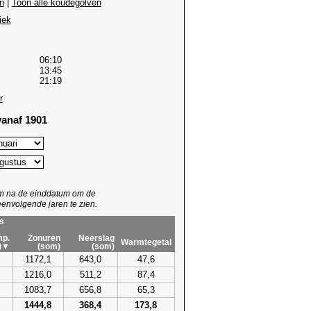
n
|
Toon alle koudegolven
iek
06:10
13:45
21:19
r
anaf 1901
um na de einddatum om de
envolgende jaren te zien.
s
p.
Zonuren
Neerslag
Warmtegetal
)▼
(som)
(som)
1172,1
643,0
47,6
1216,0
511,2
87,4
1083,7
656,8
65,3
1444,8
368,4
173,8