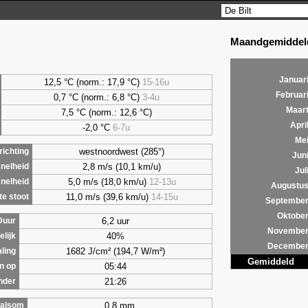
Maandgemiddeld
Januar
12,5 °C (norm.: 17,9 °C)
15-16u
Februar
0,7
°C (norm.: 6,8 °C)
3-4u
Maar
7,5
°C (norm.: 12,6 °C)
Apri
-2,0 °C
6-7u
Me
westnoordwest (285°)
ichting
Jun
2,8 m/s (10,1 km/u)
nelheid
Jul
5,0 m/s (18,0 km/u)
12-13u
nelheid
Augustu
11,0 m/s (39,6 km/u)
14-15u
e stoot
Septembe
Oktobe
6,2 uur
Duur
Novembe
40%
lijk
Decembe
1682 J/cm² (194,7 W/m²)
aling
Gemiddeld
05:44
n op
21:26
nder
0,8 mm
alsom