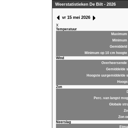
Weerstatistieken De Bilt - 2026
vr 15 mei 2026
X
Temperatuur
Maximum
Minimum
Gemiddeld
Minimum op 10 cm hoogte
Wind
Overheersende r
Gemiddelde s
Hoogste uurgemiddelde s
Hoogst
Zon
Perc. van langst moge
Globale str
Zo
Zon o
Neerslag
Etma