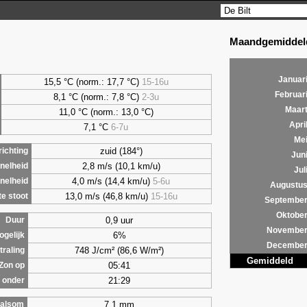
Maandgemiddeld
Januar
15,5 °C (norm.: 17,7 °C)
15-16u
Februar
8,1
°C (norm.: 7,8 °C)
2-3u
Maar
11,0 °C (norm.: 13,0 °C)
Apri
7,1
°C
6-7u
Me
zuid (184°)
ichting
Jun
2,8 m/s (10,1 km/u)
nelheid
Jul
4,0 m/s (14,4 km/u)
5-6u
nelheid
Augustu
13,0 m/s (46,8 km/u)
15-16u
e stoot
Septembe
Oktobe
0,9 uur
Duur
Novembe
6%
ogelijk
Decembe
748 J/cm² (86,6 W/m²)
traling
Gemiddeld
05:41
Zon op
21:29
 onder
7,1 mm
alsom