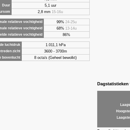
5,1 uur
Duur
2,8 mm
15-16u
uursom
99%
24-25u
ale relatieve vochtigheid
68%
13-14u
male relatieve vochtigheid
86%
lde relatieve vochtigheid
1.011,1 hPa
de luchtdruk
3600 - 3700m
treden zicht
8 octa's (Geheel bewolkt)
e bovenlucht
Dagstatistieken
Laags
Hoogste
Laagste