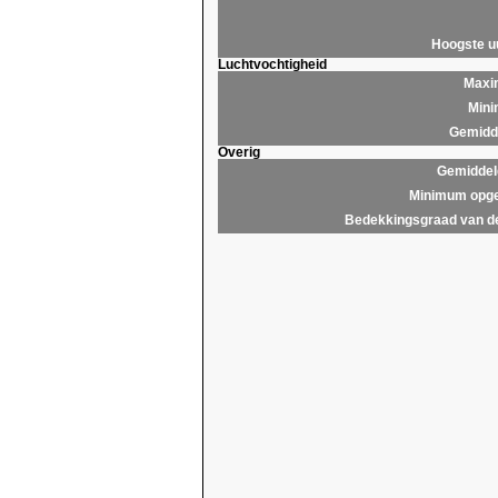
Hoogste 
Luchtvochtigheid
Maxim
Mini
Gemidde
Overig
Gemiddel
Minimum opge
Bedekkingsgraad van d