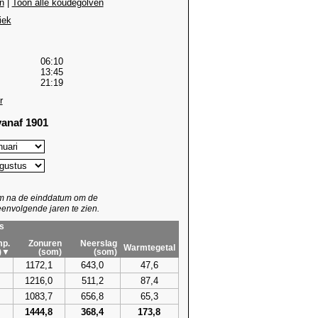
n
|
Toon alle koudegolven
iek
06:10
13:45
21:19
r
anaf 1901
um na de einddatum om de
envolgende jaren te zien.
s
p.
Zonuren
Neerslag
Warmtegetal
)▼
(som)
(som)
1172,1
643,0
47,6
1216,0
511,2
87,4
1083,7
656,8
65,3
1444,8
368,4
173,8