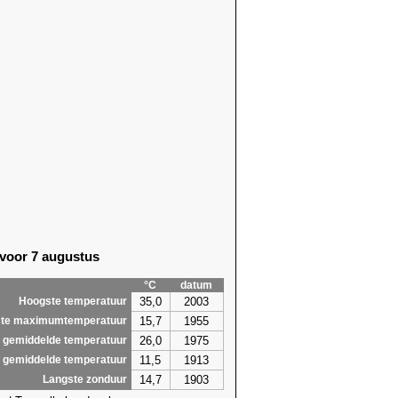
 voor 7 augustus
°C
datum
35,0
2003
Hoogste temperatuur
15,7
1955
te maximumtemperatuur
26,0
1975
 gemiddelde temperatuur
11,5
1913
 gemiddelde temperatuur
14,7
1903
Langste zonduur