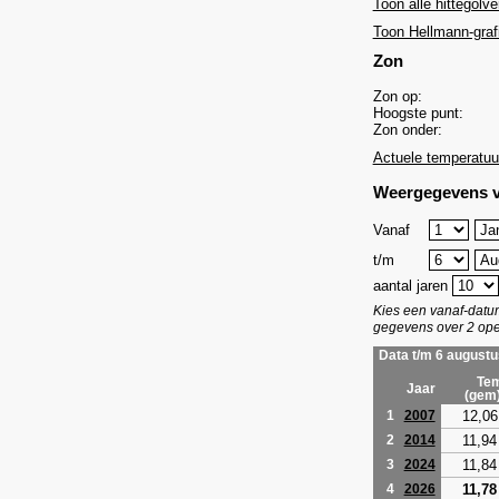
Toon alle hittegolve
Toon Hellmann-graf
Zon
Zon op:
Hoogste punt:
Zon onder:
Actuele temperatuu
Weergegevens v
Vanaf
t/m
aantal jaren
Kies een vanaf-dat
gegevens over 2 ope
Data t/m 6 augustu
Tem
Jaar
(gem
12,06
1
2007
11,94
2
2014
11,84
3
2024
11,78
4
2026