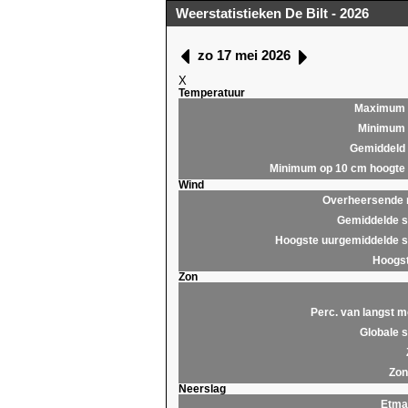
Weerstatistieken De Bilt - 2026
zo 17 mei 2026
X
Temperatuur
Maximum
Minimum
Gemiddeld
Minimum op 10 cm hoogte
Wind
Overheersende r
Gemiddelde s
Hoogste uurgemiddelde s
Hoogst
Zon
Perc. van langst m
Globale s
Zon
Neerslag
Etma