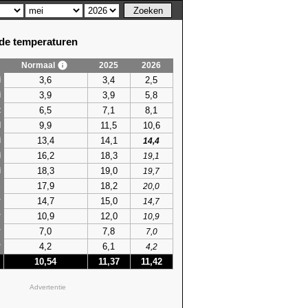
e temperaturen
Normaal
2025
2026
3,6
3,4
2,5
i
3,9
3,9
5,8
i
6,5
7,1
8,1
t
9,9
11,5
10,6
l
13,4
14,1
i
14,4
16,2
18,3
i
19,1
18,3
19,0
i
19,7
17,9
18,2
s
20,0
14,7
15,0
r
14,7
10,9
12,0
r
10,9
7,0
7,8
r
7,0
4,2
6,1
r
4,2
10,54
11,37
11,42
Advertentie