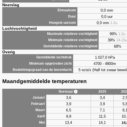
Neerslag
0,0 mm
Etmaalsom
0,0 uur
Duur
0,0 mm
1-2u
Hoogste uursom
Luchtvochtigheid
99%
1-2u
Maximale relatieve vochtigheid
39%
14-15
Minimale relatieve vochtigheid
68%
Gemiddelde relatieve vochtigheid
Overig
1.027,0 hPa
Gemiddelde luchtdruk
4700 - 4800m
Minimum opgetreden zicht
5 octa's (Half tot zwaar bewol
Bedekkingsgraad van de bovenlucht
Maandgemiddelde temperaturen
Normaal
2025
202
3,6
3,4
2,
Januari
3,9
3,9
5,
Februari
6,5
7,1
8,
Maart
9,9
11,5
10,
April
13,4
14,1
Mei
14,