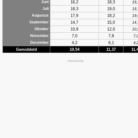
16,2
18,3
Juni
19,
18,3
19,0
Juli
19,
17,9
18,2
Augustus
19,
14,7
15,0
September
14,
10,9
12,0
Oktober
10,
7,0
7,8
November
7,
4,2
6,1
December
4,
Gemiddeld
10,54
11,37
11,
Advertentie