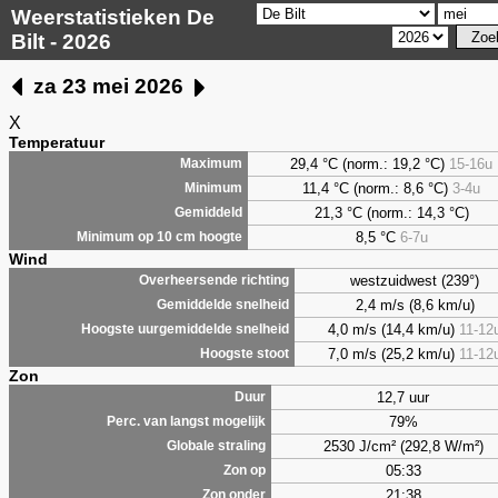
Weerstatistieken De
Bilt - 2026
za 23 mei 2026
X
Temperatuur
29,4 °C (norm.: 19,2 °C)
15-16u
Maximum
11,4 °C (norm.: 8,6 °C)
3-4u
Minimum
21,3 °C (norm.: 14,3 °C)
Gemiddeld
8,5
°C
6-7u
Minimum op 10 cm hoogte
Wind
westzuidwest (239°)
Overheersende richting
2,4 m/s (8,6 km/u)
Gemiddelde snelheid
4,0 m/s (14,4 km/u)
11-12
Hoogste uurgemiddelde snelheid
7,0 m/s (25,2 km/u)
11-12
Hoogste stoot
Zon
12,7 uur
Duur
79%
Perc. van langst mogelijk
2530 J/cm² (292,8 W/m²)
Globale straling
05:33
Zon op
21:38
Zon onder