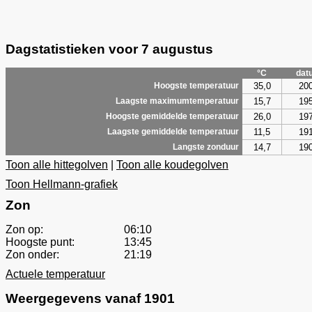
Dagstatistieken voor 7 augustus
°C
dat
35,0
20
Hoogste temperatuur
15,7
19
Laagste maximumtemperatuur
26,0
19
Hoogste gemiddelde temperatuur
11,5
19
Laagste gemiddelde temperatuur
14,7
19
Langste zonduur
Toon alle hittegolven
|
Toon alle koudegolven
Toon Hellmann-grafiek
Zon
Zon op:
06:10
Hoogste punt:
13:45
Zon onder:
21:19
Actuele temperatuur
Weergegevens vanaf 1901