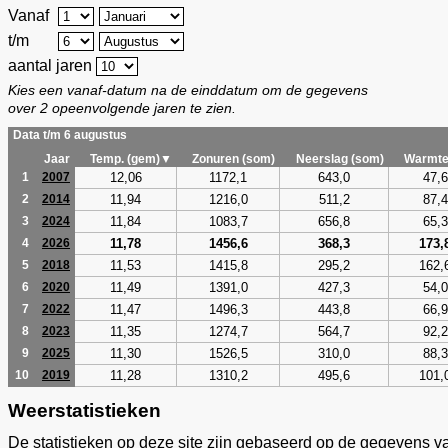
Vanaf
t/m
aantal jaren
Kies een vanaf-datum na de einddatum om de gegevens
over 2 opeenvolgende jaren te zien.
Data t/m 6 augustus
Jaar
Temp. (gem)▼
Zonuren (som)
Neerslag (som)
Warmte
12,06
1172,1
643,0
47,6
1
2007
11,94
1216,0
511,2
87,4
2
2014
11,84
1083,7
656,8
65,3
3
2024
11,78
1456,6
368,3
173,
4
2026
11,53
1415,8
295,2
162,
5
2018
11,49
1391,0
427,3
54,0
6
2020
11,47
1496,3
443,8
66,9
7
2022
11,35
1274,7
564,7
92,2
8
2023
11,30
1526,5
310,0
88,3
9
2025
11,28
1310,2
495,6
101,
10
2019
Weerstatistieken
De statistieken op deze site zijn gebaseerd op de gegevens v