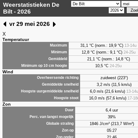
Weerstatistieken De
Bilt - 2026
vr 29 mei 2026
X
Temperatuur
31,1 °C (norm.: 19,9 °C)
13-14u
Maximum
12,8 °C (norm.: 9,1 °C)
24-25u
Minimum
21,1 °C (norm.: 14,8 °C)
Gemiddeld
10,5 °C
24-25u
Minimum op 10 cm hoogte
Wind
zuidwest (223°)
Overheersende richting
3,2 m/s (11,5 km/u)
Gemiddelde snelheid
6,0 m/s (21,6 km/u)
13-14
Hoogste uurgemiddelde snelheid
16,0 m/s (57,6 km/u)
17-18
Hoogste stoot
Zon
6,4 uur
Duur
39%
Perc. van langst mogelijk
1846 J/cm² (213,7 W/m²)
Globale straling
05:27
Zon op
21:46
Zon onder