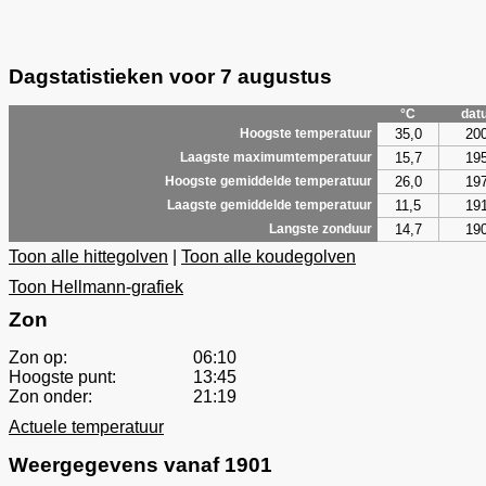
Dagstatistieken voor 7 augustus
°C
dat
35,0
20
Hoogste temperatuur
15,7
19
Laagste maximumtemperatuur
26,0
19
Hoogste gemiddelde temperatuur
11,5
19
Laagste gemiddelde temperatuur
14,7
19
Langste zonduur
Toon alle hittegolven
|
Toon alle koudegolven
Toon Hellmann-grafiek
Zon
Zon op:
06:10
Hoogste punt:
13:45
Zon onder:
21:19
Actuele temperatuur
Weergegevens vanaf 1901