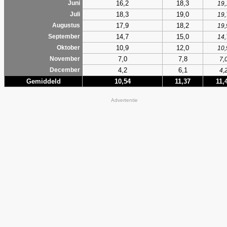
16,2
18,3
Juni
19,
18,3
19,0
Juli
19,
17,9
18,2
Augustus
19,
14,7
15,0
September
14,
10,9
12,0
Oktober
10,
7,0
7,8
November
7,
4,2
6,1
December
4,
Gemiddeld
10,54
11,37
11,
Advertentie