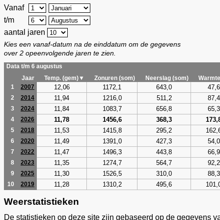
Vanaf
t/m
aantal jaren
Kies een vanaf-datum na de einddatum om de gegevens
over 2 opeenvolgende jaren te zien.
Data t/m 6 augustus
Jaar
Temp. (gem)▼
Zonuren (som)
Neerslag (som)
Warmte
12,06
1172,1
643,0
47,6
1
2007
11,94
1216,0
511,2
87,4
2
2014
11,84
1083,7
656,8
65,3
3
2024
11,78
1456,6
368,3
173,
4
2026
11,53
1415,8
295,2
162,
5
2018
11,49
1391,0
427,3
54,0
6
2020
11,47
1496,3
443,8
66,9
7
2022
11,35
1274,7
564,7
92,2
8
2023
11,30
1526,5
310,0
88,3
9
2025
11,28
1310,2
495,6
101,
10
2019
Weerstatistieken
De statistieken op deze site zijn gebaseerd op de gegevens v