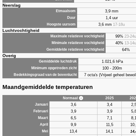
Neerslag
3,9 mm
Etmaalsom
1,4 uur
Duur
3,6 mm
17-18u
Hoogste uursom
Luchtvochtigheid
99%
23-24
Maximale relatieve vochtigheid
40%
13-14
Minimale relatieve vochtigheid
64%
Gemiddelde relatieve vochtigheid
Overig
1.021,6 hPa
Gemiddelde luchtdruk
100 - 200m
Minimum opgetreden zicht
7 octa's (Vrijwel geheel bewol
Bedekkingsgraad van de bovenlucht
Maandgemiddelde temperaturen
Normaal
2025
202
3,6
3,4
2,
Januari
3,9
3,9
5,
Februari
6,5
7,1
8,
Maart
9,9
11,5
10,
April
13,4
14,1
Mei
14,