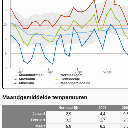
15
10
0
5
0
-5
3 apr
10 apr
17 apr
24 apr
Maandnormaal
Normaal gem.
Maximum
Gemiddelde
Minimum
Maandgemiddelde
Maandgemiddelde temperaturen
Normaal
2005
200
2,9
4,4
0,
Januari
3,2
1,7
2,
Februari
5,9
6,1
3,
Maart