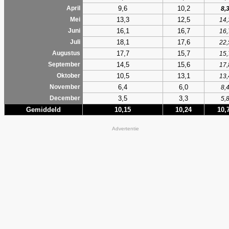
9,6
10,2
April
8,
13,3
12,5
Mei
14,
16,1
16,7
Juni
16,
18,1
17,6
Juli
22,
17,7
15,7
Augustus
15,
14,5
15,6
September
17,
10,5
13,1
Oktober
13,
6,4
6,0
November
8,
3,5
3,3
December
5,
Gemiddeld
10,15
10,24
10,
Advertentie