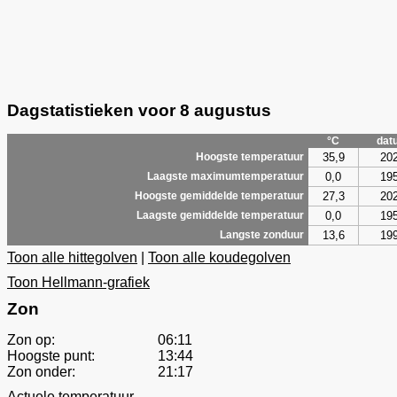
Dagstatistieken voor 8 augustus
°C
dat
35,9
20
Hoogste temperatuur
0,0
19
Laagste maximumtemperatuur
27,3
20
Hoogste gemiddelde temperatuur
0,0
19
Laagste gemiddelde temperatuur
13,6
19
Langste zonduur
Toon alle hittegolven
|
Toon alle koudegolven
Toon Hellmann-grafiek
Zon
Zon op:
06:11
Hoogste punt:
13:44
Zon onder:
21:17
Actuele temperatuur