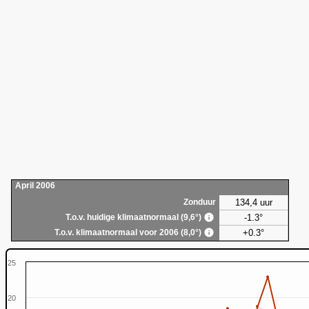
April 2006
134,4 uur
Zonduur
-1.3°
T.o.v. huidige klimaatnormaal (9,6°)
+0.3°
T.o.v. klimaatnormaal voor 2006 (8,0°)
25
20