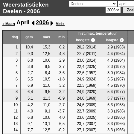
Weerstatistieken
Deelen - 2006
April
2006
« Maart
Mei »
hist. max. temperatuur
dag
gem
max
min
hoogste
laagste
1
10,4
15,3
6,2
20,2 (2014)
2,9 (1963)
2
9,3
12,5
4,8
22,7 (2011)
4,4 (1964)
3
6,8
10,6
2,9
23,0 (2014)
4,0 (1984)
4
3,8
8,5
-2,7
22,4 (2025)
2,3 (1979)
5
2,7
8,4
-3,6
22,6 (1957)
3,0 (1984)
6
5,5
10,5
-1,8
24,9 (2024)
5,5 (1967)
7
6,9
11,0
3,2
22,3 (1969)
4,5 (1970)
8
6,4
9,5
3,2
24,9 (2020)
5,4 (1977)
9
5,1
11,3
-0,9
24,0 (1969)
5,7 (1977)
10
4,2
11,0
-2,7
24,6 (2009)
5,3 (1958)
11
4,0
9,1
-3,7
22,7 (2009)
3,3 (1986)
12
6,8
10,8
4,0
23,6 (2025)
5,3 (1986)
13
9,1
13,1
6,5
23,7 (2007)
3,3 (1966)
14
7,7
12,5
-0,2
27,1 (2007)
3,3 (1966)