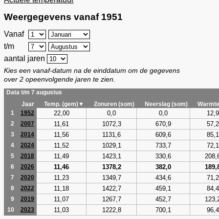
Weergegevens vanaf 1951
Vanaf
t/m
aantal jaren
Kies een vanaf-datum na de einddatum om de gegevens
over 2 opeenvolgende jaren te zien.
Data t/m 7 augustus
Jaar
Temp. (gem)▼
Zonuren (som)
Neerslag (som)
Warmte
22,00
0,0
0,0
12,9
1
1952
11,61
1072,3
670,9
57,2
2
2007
11,56
1131,6
609,6
85,1
3
2014
11,52
1029,1
733,7
72,1
4
2024
11,49
1423,1
330,6
208,
5
2018
11,46
1378,2
382,0
189,
6
2026
11,23
1349,7
434,6
71,2
7
2020
11,18
1422,7
459,1
84,4
8
2022
11,07
1267,7
452,7
123,
9
2019
11,03
1222,8
700,1
96,4
10
2023