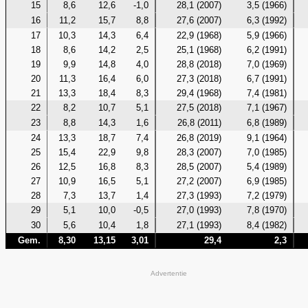
15
8,6
12,6
-1,0
28,1 (2007)
3,5 (1966)
16
11,2
15,7
8,8
27,6 (2007)
6,3 (1992)
17
10,3
14,3
6,4
22,9 (1968)
5,9 (1966)
18
8,6
14,2
2,5
25,1 (1968)
6,2 (1991)
19
9,9
14,8
4,0
28,8 (2018)
7,0 (1969)
20
11,3
16,4
6,0
27,3 (2018)
6,7 (1991)
21
13,3
18,4
8,3
29,4 (1968)
7,4 (1981)
22
8,2
10,7
5,1
27,5 (2018)
7,1 (1967)
23
8,8
14,3
1,6
26,8 (2011)
6,8 (1989)
24
13,3
18,7
7,4
26,8 (2019)
9,1 (1964)
25
15,4
22,9
9,8
28,3 (2007)
7,0 (1985)
26
12,5
16,8
8,3
28,5 (2007)
5,4 (1989)
27
10,9
16,5
5,1
27,2 (2007)
6,9 (1985)
28
7,3
13,7
1,4
27,3 (1993)
7,2 (1979)
29
5,1
10,0
-0,5
27,0 (1993)
7,8 (1970)
30
5,6
10,4
1,8
27,1 (1993)
8,4 (1982)
Gem.
8,30
13,15
3,01
29,4
2,3
Advertentie