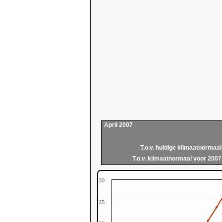
April 2007
T.o.v. huidige klimaatnormaal
T.o.v. klimaatnormaal voor 2007
30
25