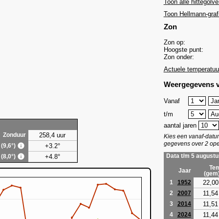
Toon alle hittegolve
Toon Hellmann-graf
Zon
Zon op:
Hoogste punt:
Zon onder:
Actuele temperatuu
Weergegevens v
Vanaf
t/m
aantal jaren
258,4 uur
Zonduur
Kies een vanaf-dat
gegevens over 2 ope
+3.2°
 (9,6°)
+4.8°
Data t/m 5 augustu
 (8,0°)
Tem
Jaar
(gem
22,00
1
1952
11,54
2
2007
11,51
3
2014
11,44
4
2024