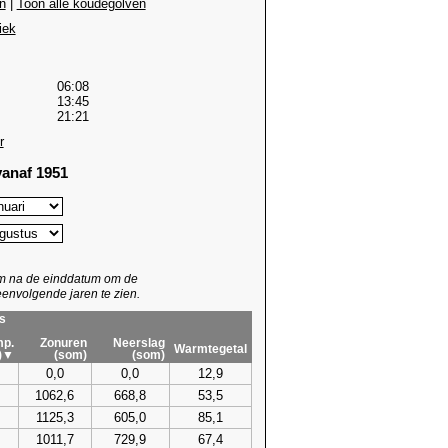
n
|
Toon alle koudegolven
iek
06:08
13:45
21:21
r
anaf 1951
um na de einddatum om de
envolgende jaren te zien.
s
p.
Zonuren
Neerslag
Warmtegetal
)▼
(som)
(som)
0,0
0,0
12,9
1062,6
668,8
53,5
1125,3
605,0
85,1
1011,7
729,9
67,4