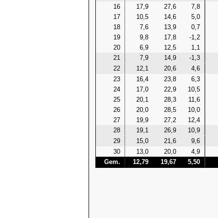
16
17,9
27,6
7,8
17
10,5
14,6
5,0
18
7,6
13,9
0,7
19
9,8
17,8
-1,2
20
6,9
12,5
1,1
21
7,9
14,9
-1,3
22
12,1
20,6
4,6
23
16,4
23,8
6,3
24
17,0
22,9
10,5
25
20,1
28,3
11,6
26
20,0
28,5
10,0
27
19,9
27,2
12,4
28
19,1
26,9
10,9
29
15,0
21,6
9,6
30
13,0
20,0
4,9
Gem.
12,79
19,67
5,50