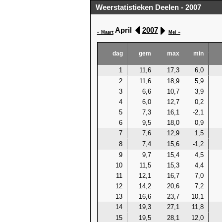
Weerstatistieken Deelen - 2007
April
2007
« Maart
Mei »
dag
gem
max
min
1
11,6
17,3
6,0
2
11,6
18,9
5,9
3
6,6
10,7
3,9
4
6,0
12,7
0,2
5
7,3
16,1
-2,1
6
9,5
18,0
0,9
7
7,6
12,9
1,5
8
7,4
15,6
-1,2
9
9,7
15,4
4,5
10
11,5
15,3
4,4
11
12,1
16,7
7,0
12
14,2
20,6
7,2
13
16,6
23,7
10,1
14
19,3
27,1
11,8
15
19,5
28,1
12,0