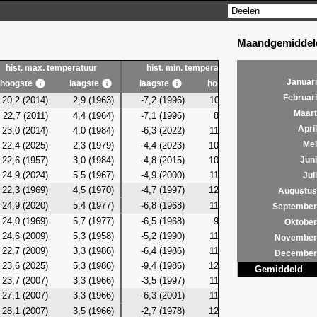
Maandgemiddeld
hist. max. temperatuur
hist. min. temperatuur
hist. g
Januari
hoogste
laagste
laagste
hoogste
laagste
Februari
20,2 (2014)
2,9 (1963)
-7,2 (1996)
10,2 (2011)
-0,7 (19
Maart
22,7 (2011)
4,4 (1964)
-7,1 (1996)
8,9 (1990)
-0,3 (19
April
23,0 (2014)
4,0 (1984)
-6,3 (2022)
11,5 (2016)
1,5 (19
22,4 (2025)
2,3 (1979)
-4,4 (2023)
10,1 (1985)
1,0 (19
Mei
22,6 (1957)
3,0 (1984)
-4,8 (2015)
10,1 (1985)
1,3 (19
Juni
24,9 (2024)
5,5 (1967)
-4,9 (2000)
11,2 (2024)
0,7 (19
Juli
22,3 (1969)
4,5 (1970)
-4,7 (1997)
12,7 (2014)
0,9 (19
Augustus
24,9 (2020)
5,4 (1977)
-6,8 (1968)
11,8 (2024)
0,7 (19
September
24,0 (1969)
5,7 (1977)
-6,5 (1968)
9,5 (2024)
0,7 (19
Oktober
24,6 (2009)
5,3 (1958)
-5,2 (1990)
11,9 (2018)
1,6 (19
November
22,7 (2009)
3,3 (1986)
-6,4 (1986)
11,4 (2009)
-0,5 (19
December
23,6 (2025)
5,3 (1986)
-9,4 (1986)
12,6 (2024)
-0,6 (19
Gemiddeld
23,7 (2007)
3,3 (1966)
-3,5 (1997)
11,3 (2024)
1,1 (19
27,1 (2007)
3,3 (1966)
-6,3 (2001)
11,8 (2007)
0,5 (20
28,1 (2007)
3,5 (1966)
-2,7 (1978)
12,0 (2007)
1,0 (19