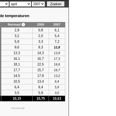
e temperaturen
Normaal
2006
2007
em. temperatuur
2,9
0,8
6,1
hoogste
3,2
2,0
5,4
96)
13,9 (1999)
5,9
3,3
7,2
96)
15,6 (2011)
9,6
8,3
84)
15,2 (2016)
12,8
13,3
14,3
79)
15,9 (1985)
13,9
70)
14,0 (1957)
16,1
16,7
17,3
56)
18,1 (2024)
18,1
22,5
16,6
70)
16,8 (2024)
17,7
15,7
16,7
77)
16,5 (2020)
14,5
17,8
13,2
77)
15,0 (1969)
10,5
13,4
9,4
77)
17,6 (2009)
6,4
8,4
5,9
86)
16,9 (2009)
3,5
5,8
3,0
86)
16,2 (2025)
10,15
10,75
10,63
66)
16,9 (2024)
01)
19,3 (2007)
Advertentie
66)
19,5 (2007)