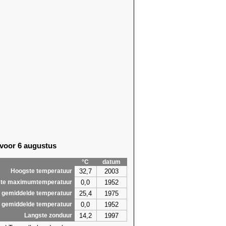
78)
17,9 (2007)
78)
16,8 (1968)
69)
18,0 (1968)
69)
20,7 (2018)
91)
19,4 (1968)
91)
21,1 (1968)
67)
20,0 (2011)
81)
19,6 (2011)
16)
19,1 (2011)
16)
20,1 (2007)
89)
20,0 (2007)
85)
19,9 (2007)
76)
19,9 (1993)
 voor 6 augustus
76)
20,9 (1993)
82)
20,9 (1993)
°C
datum
0,7
21,1
32,7
2003
Hoogste temperatuur
0,0
1952
te maximumtemperatuur
25,4
1975
 gemiddelde temperatuur
0,0
1952
 gemiddelde temperatuur
14,2
1997
Langste zonduur