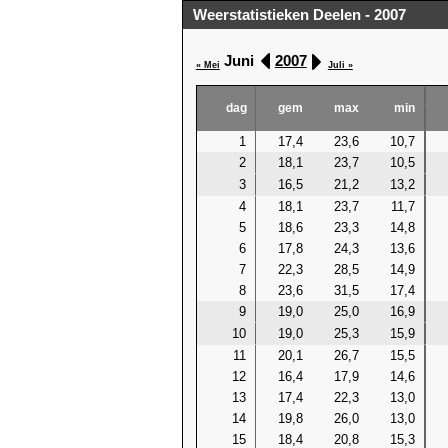
Weerstatistieken Deelen - 2007
Juni
2007
« Mei
Juli »
dag
gem
max
min
1
17,4
23,6
10,7
2
18,1
23,7
10,5
3
16,5
21,2
13,2
4
18,1
23,7
11,7
5
18,6
23,3
14,8
6
17,8
24,3
13,6
7
22,3
28,5
14,9
8
23,6
31,5
17,4
9
19,0
25,0
16,9
10
19,0
25,3
15,9
11
20,1
26,7
15,5
12
16,4
17,9
14,6
13
17,4
22,3
13,0
14
19,8
26,0
13,0
15
18,4
20,8
15,3