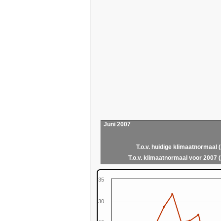
Juni 2007
T.o.v. huidige klimaatnormaal 
T.o.v. klimaatnormaal voor 2007 
35
30