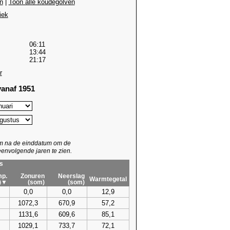
n
|
Toon alle koudegolven
iek
06:11
13:44
21:17
r
anaf 1951
um na de einddatum om de
envolgende jaren te zien.
s
p.
Zonuren
Neerslag
Warmtegetal
)▼
(som)
(som)
0,0
0,0
12,9
1072,3
670,9
57,2
1131,6
609,6
85,1
1029,1
733,7
72,1