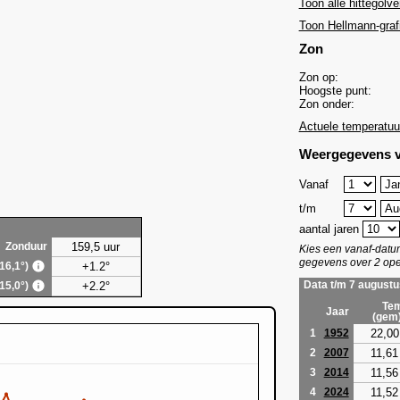
Toon alle hittegolve
Toon Hellmann-graf
Zon
Zon op:
Hoogste punt:
Zon onder:
Actuele temperatuu
Weergegevens v
Vanaf
t/m
aantal jaren
159,5 uur
Zonduur
Kies een vanaf-dat
gegevens over 2 ope
+1.2°
(16,1°)
+2.2°
Data t/m 7 augustu
(15,0°)
Tem
Jaar
(gem
22,00
1
1952
11,61
2
2007
11,56
3
2014
11,52
4
2024