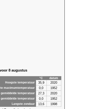
85)
23,8 (1966)
87)
25,6 (2021)
81)
23,8 (2013)
91)
26,0
(2026)
64)
26,5 (2000)
64)
23,5 (1998)
64)
24,3 (2017)
64)
24,1 (2016)
84)
27,6
(2026)
57)
27,7 (2019)
78)
30,0
(2026)
78)
27,9
(2026)
80)
26,2 (2011)
 voor 8 augustus
62)
24,0 (2019)
84)
23,7 (1992)
°C
datum
6,3
30,0
35,9
2020
Hoogste temperatuur
0,0
1952
te maximumtemperatuur
27,3
2020
 gemiddelde temperatuur
0,0
1952
 gemiddelde temperatuur
13,6
1998
Langste zonduur