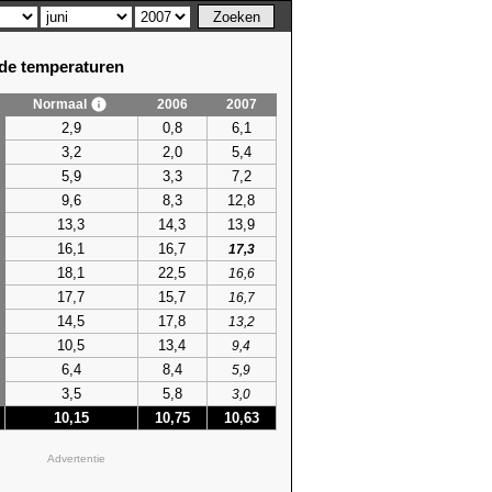
e temperaturen
Normaal
2006
2007
em. temperatuur
2,9
0,8
6,1
hoogste
3,2
2,0
5,4
75)
22,2 (2003)
5,9
3,3
7,2
62)
23,5 (2019)
9,6
8,3
12,8
75)
23,5 (1982)
13,3
14,3
13,9
91)
22,3 (1985)
16,1
16,7
86)
22,6 (1982)
17,3
86)
23,6 (1996)
18,1
22,5
16,6
86)
25,9 (1996)
17,7
15,7
16,7
74)
23,6 (2007)
14,5
17,8
13,2
95)
23,9 (1976)
10,5
13,4
9,4
74)
24,1 (1993)
6,4
8,4
5,9
74)
25,1 (2023)
3,5
5,8
3,0
98)
23,9 (2023)
10,15
10,75
10,63
85)
25,2 (2025)
85)
23,8 (2025)
Advertentie
71)
21,9 (1966)