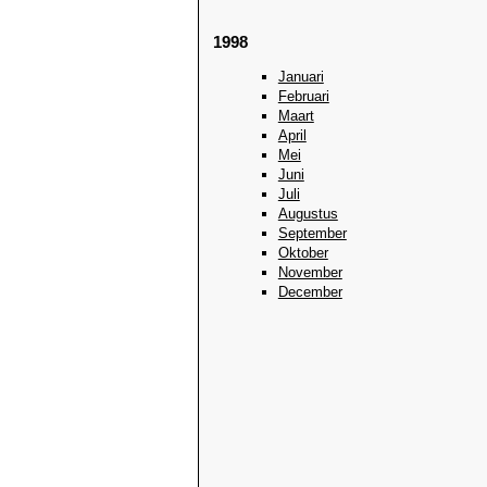
1998
Januari
Februari
Maart
April
Mei
Juni
Juli
Augustus
September
Oktober
November
December