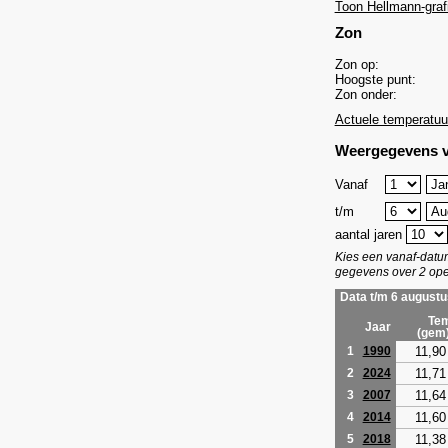
Toon Hellmann-graf
Zon
Zon op:
Hoogste punt:
Zon onder:
Actuele temperatuu
Weergegevens v
Vanaf
t/m
aantal jaren
Kies een vanaf-dat
gegevens over 2 ope
Data t/m 6 augustu
Tem
Jaar
(gem
11,90
1
1990
11,71
2
2024
11,64
3
2007
11,60
4
2014
11,38
5
2018