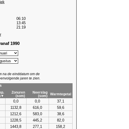
iek
06:10
13:45
21:19
r
anaf 1990
um na de einddatum om de
envolgende jaren te zien.
s
p.
Zonuren
Neerslag
Warmtegetal
)▼
(som)
(som)
0,0
0,0
37,1
1132,8
616,0
59,6
1212,6
583,0
38,6
1228,5
445,2
82,0
1443,8
277,1
158,2