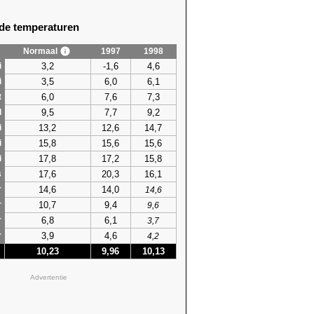
e temperaturen
Normaal
1997
1998
3,2
-1,6
4,6
i
3,5
6,0
6,1
i
6,0
7,6
7,3
t
9,5
7,7
9,2
l
13,2
12,6
14,7
i
15,8
15,6
15,6
i
17,8
17,2
15,8
i
17,6
20,3
16,1
s
14,6
14,0
r
14,6
10,7
9,4
r
9,6
6,8
6,1
r
3,7
3,9
4,6
r
4,2
10,23
9,96
10,13
Advertentie