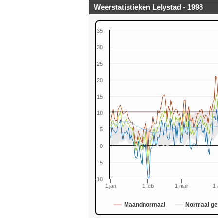
Weerstatistieken Lelystad - 1998
35
30
25
20
15
0
10
5
0
-5
-10
1 jan
1 feb
1 mar
1 
Maandnormaal
Normaal ge