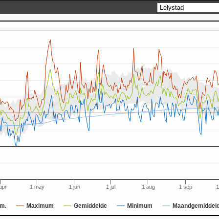
apr
1 may
1 jun
1 jul
1 aug
1 sep
1
m.
Maximum
Gemiddelde
Minimum
Maandgemiddel