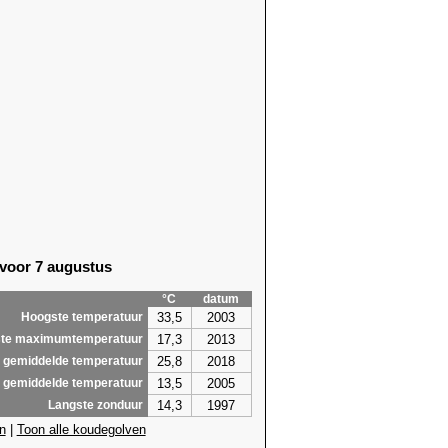
 voor 7 augustus
°C
datum
33,5
2003
Hoogste temperatuur
17,3
2013
te maximumtemperatuur
25,8
2018
 gemiddelde temperatuur
13,5
2005
 gemiddelde temperatuur
14,3
1997
Langste zonduur
n
|
Toon alle koudegolven