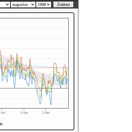
 oct
1 nov
1 dec
de