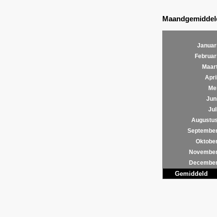
Maandgemiddeld
Januar
Februar
Maar
Apri
Me
Jun
Jul
Augustu
Septembe
Oktobe
Novembe
Decembe
Gemiddeld