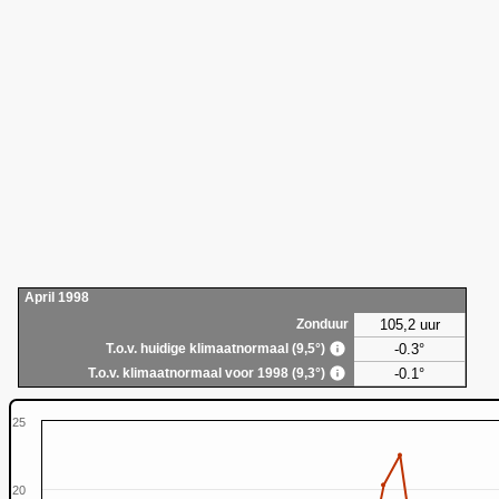
April 1998
105,2 uur
Zonduur
-0.3°
T.o.v. huidige klimaatnormaal (9,5°)
-0.1°
T.o.v. klimaatnormaal voor 1998 (9,3°)
25
20