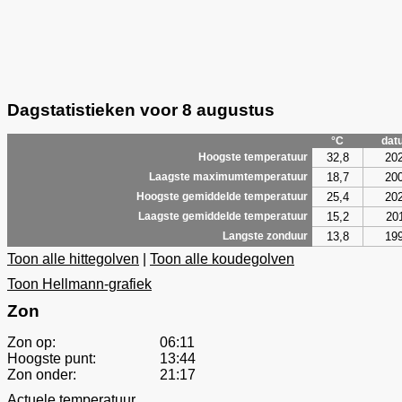
Dagstatistieken voor 8 augustus
°C
dat
32,8
20
Hoogste temperatuur
18,7
20
Laagste maximumtemperatuur
25,4
20
Hoogste gemiddelde temperatuur
15,2
20
Laagste gemiddelde temperatuur
13,8
19
Langste zonduur
Toon alle hittegolven
|
Toon alle koudegolven
Toon Hellmann-grafiek
Zon
Zon op:
06:11
Hoogste punt:
13:44
Zon onder:
21:17
Actuele temperatuur