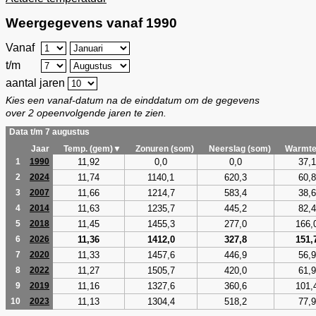
Weergegevens vanaf 1990
Vanaf
t/m
aantal jaren
Kies een vanaf-datum na de einddatum om de gegevens
over 2 opeenvolgende jaren te zien.
Data t/m 7 augustus
Jaar
Temp. (gem)▼
Zonuren (som)
Neerslag (som)
Warmte
11,92
0,0
0,0
37,1
1
1990
11,74
1140,1
620,3
60,8
2
2024
11,66
1214,7
583,4
38,6
3
2007
11,63
1235,7
445,2
82,4
4
2014
11,45
1455,3
277,0
166,
5
2018
11,36
1412,0
327,8
151,
6
2026
11,33
1457,6
446,9
56,9
7
2020
11,27
1505,7
420,0
61,9
8
2022
11,16
1327,6
360,6
101,
9
2019
11,13
1304,4
518,2
77,9
10
2023