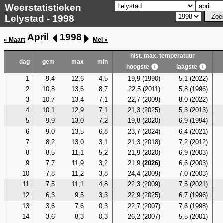
Weerstatistieken
Lelystad - 1998
April
1998
« Maart
Mei »
hist. max. temperatuur
dag
gem
max
min
hoogste
laagste
1
9,4
12,6
4,5
19,9 (1990)
5,1 (2022)
2
10,8
13,6
8,7
22,5 (2011)
5,8 (1996)
3
10,7
13,4
7,1
22,7 (2009)
8,0 (2022)
4
10,1
12,9
7,1
21,3 (2025)
5,3 (2013)
5
9,9
13,0
7,2
19,8 (2020)
6,9 (1994)
6
9,0
13,5
6,8
23,7 (2024)
6,4 (2021)
7
8,2
13,0
3,1
21,3 (2018)
7,2 (2012)
8
8,5
11,1
5,2
21,9 (2020)
6,9 (2003)
9
7,7
11,9
3,2
21,9
(2026)
6,6 (2003)
10
7,8
11,2
3,8
24,4 (2009)
7,0 (2003)
11
7,5
11,1
4,8
22,3 (2009)
7,5 (2021)
12
6,3
9,5
3,3
22,9 (2025)
6,7 (1996)
13
3,6
7,6
0,3
22,7 (2007)
7,6 (1998)
14
3,6
8,3
0,3
26,2 (2007)
5,5 (2001)