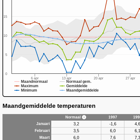
15
0
10
5
0
6 apr
13 apr
20 apr
27 apr
Maandnormaal
Normaal gem.
Maximum
Gemiddelde
Minimum
Maandgemiddelde
Maandgemiddelde temperaturen
Normaal
1997
199
3,2
-1,6
4,
Januari
3,5
6,0
6,
Februari
6,0
7,6
7,
Maart