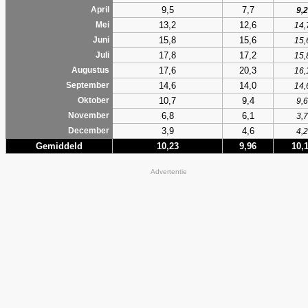
9,5
7,7
April
9,2
13,2
12,6
Mei
14,
15,8
15,6
Juni
15,
17,8
17,2
Juli
15,
17,6
20,3
Augustus
16,
14,6
14,0
September
14,
10,7
9,4
Oktober
9,6
6,8
6,1
November
3,7
3,9
4,6
December
4,2
Gemiddeld
10,23
9,96
10,
Advertentie