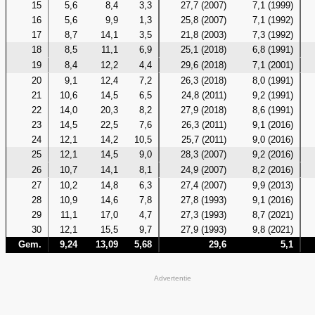
15
5,6
8,4
3,3
27,7 (2007)
7,1 (1999)
16
5,6
9,9
1,3
25,8 (2007)
7,1 (1992)
17
8,7
14,1
3,5
21,8 (2003)
7,3 (1992)
18
8,5
11,1
6,9
25,1 (2018)
6,8 (1991)
19
8,4
12,2
4,4
29,6 (2018)
7,1 (2001)
20
9,1
12,4
7,2
26,3 (2018)
8,0 (1991)
21
10,6
14,5
6,5
24,8 (2011)
9,2 (1991)
22
14,0
20,3
8,2
27,9 (2018)
8,6 (1991)
23
14,5
22,5
7,6
26,3 (2011)
9,1 (2016)
24
12,1
14,2
10,5
25,7 (2011)
9,0 (2016)
25
12,1
14,5
9,0
28,3 (2007)
9,2 (2016)
26
10,7
14,1
8,1
24,9 (2007)
8,2 (2016)
27
10,2
14,8
6,3
27,4 (2007)
9,9 (2013)
28
10,9
14,6
7,8
27,8 (1993)
9,1 (2016)
29
11,1
17,0
4,7
27,3 (1993)
8,7 (2021)
30
12,1
15,5
9,7
27,9 (1993)
9,8 (2021)
Gem.
9,24
13,09
5,68
29,6
5,1
Advertentie