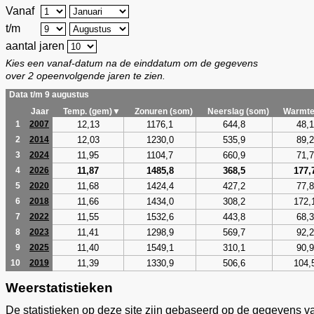
Vanaf
t/m
aantal jaren
Kies een vanaf-datum na de einddatum om de gegevens
over 2 opeenvolgende jaren te zien.
Data t/m 9 augustus
Jaar
Temp. (gem)▼
Zonuren (som)
Neerslag (som)
Warmte
12,13
1176,1
644,8
48,1
1
2007
12,03
1230,0
535,9
89,2
2
2014
11,95
1104,7
660,9
71,7
3
2024
11,87
1485,8
368,5
177,
4
2026
11,68
1424,4
427,2
77,8
5
2020
11,66
1434,0
308,2
172,
6
2018
11,55
1532,6
443,8
68,3
7
2022
11,41
1298,9
569,7
92,2
8
2023
11,40
1549,1
310,1
90,9
9
2025
11,39
1330,9
506,6
104,
10
2019
Weerstatistieken
De statistieken op deze site zijn gebaseerd op de gegevens v