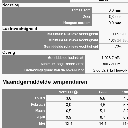
Neerslag
0,0 mm
Etmaalsom
0,0 uur
Duur
0,0 mm
Hoogste uursom
Luchtvochtigheid
100%
5-6u
Maximale relatieve vochtigheid
40%
14-15
Minimale relatieve vochtigheid
72%
Gemiddelde relatieve vochtigheid
Overig
1.026,7 hPa
Gemiddelde luchtdruk
300 - 400m
Minimum opgetreden zicht
3 octa's (Half bewolkt
Bedekkingsgraad van de bovenlucht
Maandgemiddelde temperaturen
Normaal
1988
198
3,6
5,9
4,
Januari
3,9
4,6
5,
Februari
6,5
5,1
8,
Maart
9,9
8,7
6,
April
13,4
14,4
14,
Mei