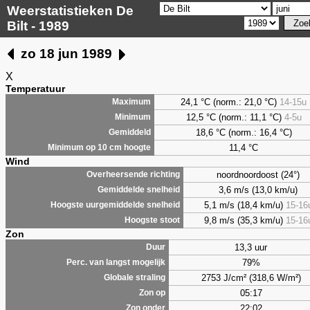
Weerstatistieken De
Bilt - 1989
zo 18 jun 1989
X
Temperatuur
24,1 °C (norm.: 21,0 °C)
14-15u
Maximum
12,5 °C (norm.: 11,1 °C)
4-5u
Minimum
18,6 °C (norm.: 16,4 °C)
Gemiddeld
11,4 °C
Minimum op 10 cm hoogte
Wind
noordnoordoost (24°)
Overheersende richting
3,6 m/s (13,0 km/u)
Gemiddelde snelheid
5,1 m/s (18,4 km/u)
15-16
Hoogste uurgemiddelde snelheid
9,8 m/s (35,3 km/u)
15-16
Hoogste stoot
Zon
13,3 uur
Duur
79%
Perc. van langst mogelijk
2753 J/cm² (318,6 W/m²)
Globale straling
05:17
Zon op
22:02
Zon onder