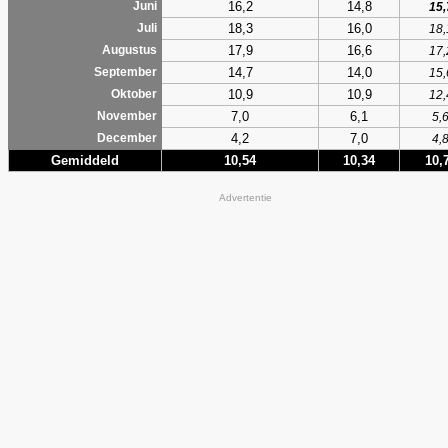
16,2
14,8
Juni
15,
18,3
16,0
Juli
18,
17,9
16,6
Augustus
17,
14,7
14,0
September
15,
10,9
10,9
Oktober
12,
7,0
6,1
November
5,
4,2
7,0
December
4,
Gemiddeld
10,54
10,34
10,
Advertentie