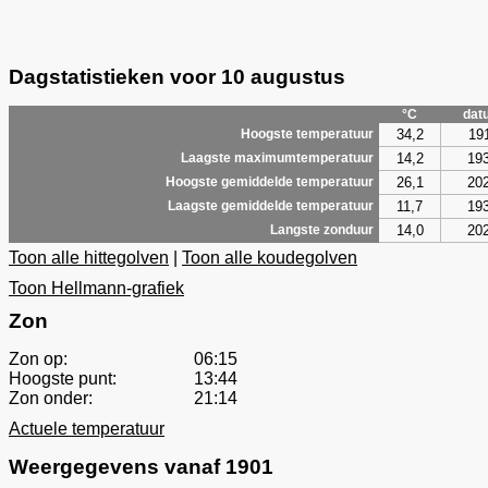
Dagstatistieken voor 10 augustus
°C
dat
34,2
19
Hoogste temperatuur
14,2
19
Laagste maximumtemperatuur
26,1
20
Hoogste gemiddelde temperatuur
11,7
19
Laagste gemiddelde temperatuur
14,0
20
Langste zonduur
Toon alle hittegolven
|
Toon alle koudegolven
Toon Hellmann-grafiek
Zon
Zon op:
06:15
Hoogste punt:
13:44
Zon onder:
21:14
Actuele temperatuur
Weergegevens vanaf 1901