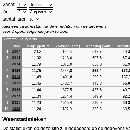
Vanaf
t/m
aantal jaren
Kies een vanaf-datum na de einddatum om de gegevens
over 2 opeenvolgende jaren te zien.
Data t/m 5 augustus
Jaar
Temp. (gem)▼
Zonuren (som)
Neerslag (som)
Warmte
12,02
1166,5
642,7
44,3
1
2007
11,92
1213,0
507,6
87,4
2
2014
11,79
1071,0
656,8
61,9
3
2024
11,75
1444,8
368,4
173,
4
2026
11,48
1401,8
295,2
157,
5
2018
11,45
1482,7
443,8
66,9
6
2022
11,44
1377,5
427,3
49,7
7
2020
11,34
1274,4
549,9
92,2
8
2023
11,28
1515,4
310,0
88,3
9
2025
11,24
1187,0
365,3
60,5
10
1990
Weerstatistieken
De statistieken op deze site zijn gebaseerd op de gegevens v