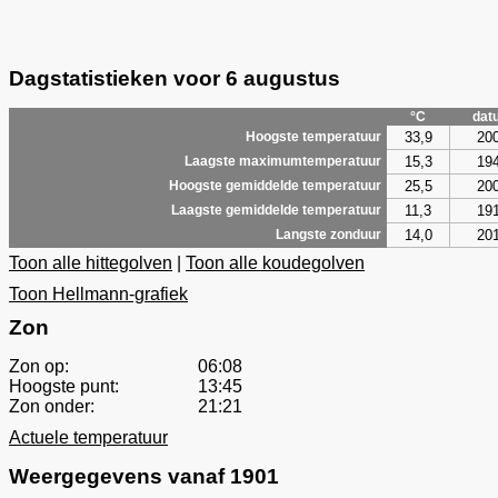
Dagstatistieken voor 6 augustus
°C
dat
33,9
20
Hoogste temperatuur
15,3
19
Laagste maximumtemperatuur
25,5
20
Hoogste gemiddelde temperatuur
11,3
19
Laagste gemiddelde temperatuur
14,0
20
Langste zonduur
Toon alle hittegolven
|
Toon alle koudegolven
Toon Hellmann-grafiek
Zon
Zon op:
06:08
Hoogste punt:
13:45
Zon onder:
21:21
Actuele temperatuur
Weergegevens vanaf 1901