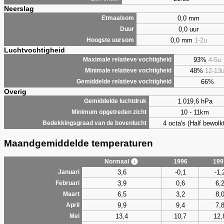
Neerslag
0,0 mm
Etmaalsom
0,0 uur
Duur
0,0 mm
1-2u
Hoogste uursom
Luchtvochtigheid
93%
4-5u
Maximale relatieve vochtigheid
48%
12-13
Minimale relatieve vochtigheid
66%
Gemiddelde relatieve vochtigheid
Overig
1.019,6 hPa
Gemiddelde luchtdruk
10 - 11km
Minimum opgetreden zicht
4 octa's (Half bewolkt
Bedekkingsgraad van de bovenlucht
Maandgemiddelde temperaturen
Normaal
1996
199
3,6
-0,1
-1,
Januari
3,9
0,6
6,
Februari
6,5
3,2
8,
Maart
9,9
9,4
7,
April
13,4
10,7
12,
Mei