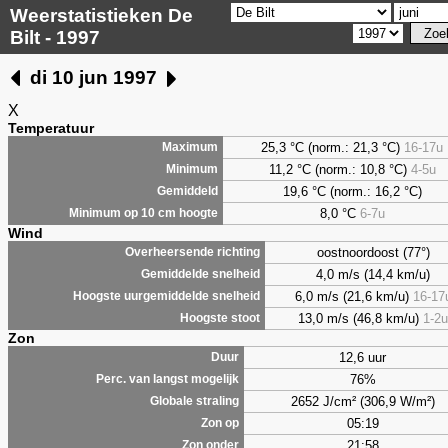
Weerstatistieken De
Bilt - 1997
di 10 jun 1997
X
Temperatuur
25,3 °C (norm.: 21,3 °C)
16-17u
Maximum
11,2 °C (norm.: 10,8 °C)
4-5u
Minimum
19,6 °C (norm.: 16,2 °C)
Gemiddeld
8,0
°C
6-7u
Minimum op 10 cm hoogte
Wind
oostnoordoost (77°)
Overheersende richting
4,0 m/s (14,4 km/u)
Gemiddelde snelheid
6,0 m/s (21,6 km/u)
16-17
Hoogste uurgemiddelde snelheid
13,0 m/s (46,8 km/u)
1-2u
Hoogste stoot
Zon
12,6 uur
Duur
76%
Perc. van langst mogelijk
2652 J/cm² (306,9 W/m²)
Globale straling
05:19
Zon op
21:58
Zon onder