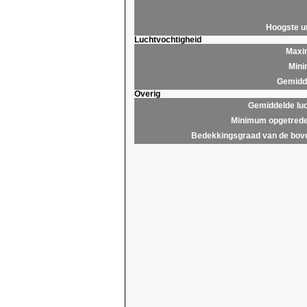
Hoogste 
Luchtvochtigheid
Maxim
Mini
Gemidde
Overig
Gemiddelde lu
Minimum opgetrede
Bedekkingsgraad van de bov