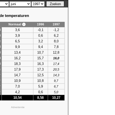
e temperaturen
Normaal
1996
1997
3,6
-0,1
-1,2
i
3,9
0,6
6,2
i
6,5
3,2
8,0
t
9,9
9,4
7,8
l
13,4
10,7
12,8
i
16,2
15,7
i
16,0
18,3
16,3
i
17,4
17,9
17,3
s
20,5
14,7
12,5
r
14,3
10,9
10,8
r
9,7
7,0
5,9
r
6,7
4,2
0,6
r
5,0
10,54
8,58
10,27
Advertentie