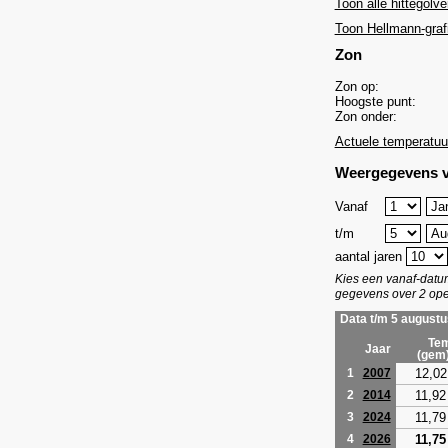
Toon alle hittegolve
Toon Hellmann-graf
Zon
Zon op:
Hoogste punt:
Zon onder:
Actuele temperatuu
Weergegevens v
Vanaf
t/m
aantal jaren
Kies een vanaf-dat
gegevens over 2 ope
Data t/m 5 augustu
Tem
Jaar
(gem
12,02
1
2007
11,92
2
2014
11,79
3
2024
11,75
4
2026