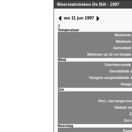
Weerstatistieken De Bilt - 1997
wo 11 jun 1997
X
Temperatuur
Maximum
Minimum
Gemiddeld
Minimum op 10 cm hoogte
Wind
Overheersende r
Gemiddelde s
Hoogste uurgemiddelde s
Hoogst
Zon
Perc. van langst mo
Globale st
Z
Zon 
Neerslag
Etma