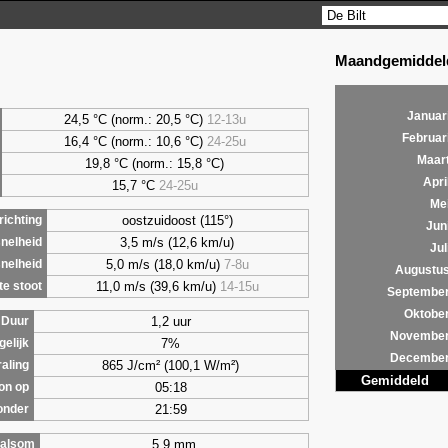
Maandgemiddeld
Januar
24,5 °C (norm.: 20,5 °C)
12-13u
Februar
16,4 °C (norm.: 10,6 °C)
24-25u
Maar
19,8 °C (norm.: 15,8 °C)
Apri
15,7 °C
24-25u
Me
oostzuidoost (115°)
ichting
Jun
3,5 m/s (12,6 km/u)
nelheid
Jul
5,0 m/s (18,0 km/u)
7-8u
nelheid
Augustu
11,0 m/s (39,6 km/u)
14-15u
e stoot
Septembe
Oktobe
1,2 uur
Duur
Novembe
7%
gelijk
Decembe
865 J/cm² (100,1 W/m²)
raling
Gemiddeld
05:18
on op
21:59
onder
5,9 mm
alsom