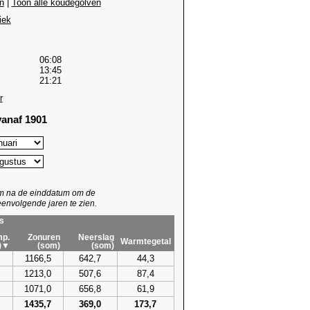
n
|
Toon alle koudegolven
iek
06:08
13:45
21:21
r
anaf 1901
um na de einddatum om de
envolgende jaren te zien.
s
p.
Zonuren
Neerslag
Warmtegetal
)▼
(som)
(som)
1166,5
642,7
44,3
1213,0
507,6
87,4
1071,0
656,8
61,9
1435,7
369,0
173,7