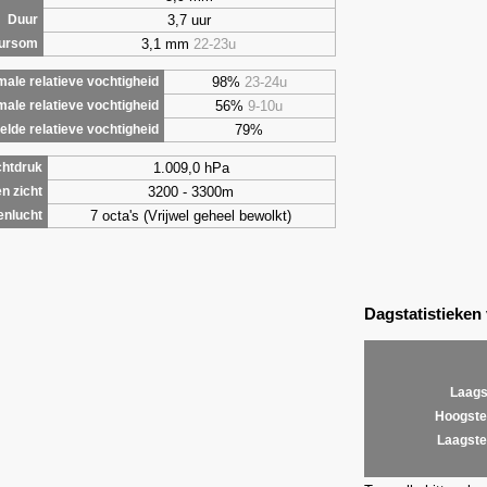
3,7 uur
Duur
3,1 mm
22-23u
uursom
98%
23-24u
ale relatieve vochtigheid
56%
9-10u
male relatieve vochtigheid
79%
lde relatieve vochtigheid
1.009,0 hPa
chtdruk
3200 - 3300m
n zicht
7 octa's (Vrijwel geheel bewolkt)
enlucht
Dagstatistieken
Laags
Hoogste
Laagste