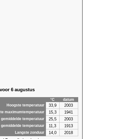
 voor 6 augustus
°C
datum
33,9
2003
Hoogste temperatuur
15,3
1941
te maximumtemperatuur
25,5
2003
 gemiddelde temperatuur
11,3
1913
 gemiddelde temperatuur
14,0
2018
Langste zonduur