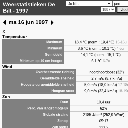
Weerstatistieken De
Bilt - 1997
ma 16 jun 1997
X
Temperatuur
18,4 °C (norm.: 19,4 °C)
15-16u
Maximum
8,6
°C (norm.: 10,1 °C)
4-5u
Minimum
14,1 °C (norm.: 15,1 °C)
Gemiddeld
6,1
°C
6-7u
Minimum op 10 cm hoogte
Wind
noordnoordoost (32°)
Overheersende richting
2,7 m/s (9,7 km/u)
Gemiddelde snelheid
5,0 m/s (18,0 km/u)
17-18
Hoogste uurgemiddelde snelheid
9,0 m/s (32,4 km/u)
18-19
Hoogste stoot
Zon
10,4 uur
Duur
62%
Perc. van langst mogelijk
2185 J/cm² (252,9 W/m²)
Globale straling
05:17
Zon op
22:02
Zon onder