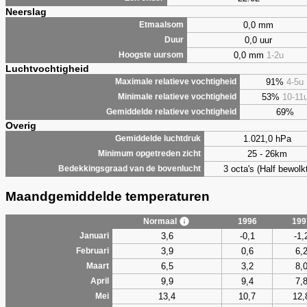
Neerslag
0,0 mm
Etmaalsom
0,0 uur
Duur
0,0 mm
1-2u
Hoogste uursom
Luchtvochtigheid
91%
4-5u
Maximale relatieve vochtigheid
53%
10-11
Minimale relatieve vochtigheid
69%
Gemiddelde relatieve vochtigheid
Overig
1.021,0 hPa
Gemiddelde luchtdruk
25 - 26km
Minimum opgetreden zicht
3 octa's (Half bewolkt
Bedekkingsgraad van de bovenlucht
Maandgemiddelde temperaturen
Normaal
1996
199
3,6
-0,1
-1,
Januari
3,9
0,6
6,
Februari
6,5
3,2
8,
Maart
9,9
9,4
7,
April
13,4
10,7
12,
Mei