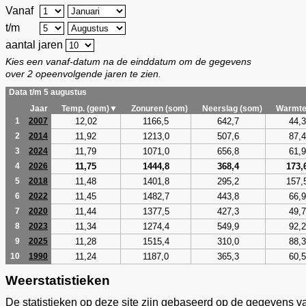
Vanaf
t/m
aantal jaren
Kies een vanaf-datum na de einddatum om de gegevens
over 2 opeenvolgende jaren te zien.
Data t/m 5 augustus
Jaar
Temp. (gem)▼
Zonuren (som)
Neerslag (som)
Warmte
12,02
1166,5
642,7
44,3
1
2007
11,92
1213,0
507,6
87,4
2
2014
11,79
1071,0
656,8
61,9
3
2024
11,75
1444,8
368,4
173,
4
2026
11,48
1401,8
295,2
157,
5
2018
11,45
1482,7
443,8
66,9
6
2022
11,44
1377,5
427,3
49,7
7
2020
11,34
1274,4
549,9
92,2
8
2023
11,28
1515,4
310,0
88,3
9
2025
11,24
1187,0
365,3
60,5
10
1990
Weerstatistieken
De statistieken op deze site zijn gebaseerd op de gegevens v