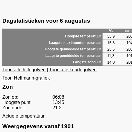
Dagstatistieken voor 6 augustus
°C
dat
33,9
20
Hoogste temperatuur
15,3
19
Laagste maximumtemperatuur
25,5
20
Hoogste gemiddelde temperatuur
11,3
19
Laagste gemiddelde temperatuur
14,0
20
Langste zonduur
Toon alle hittegolven
|
Toon alle koudegolven
Toon Hellmann-grafiek
Zon
Zon op:
06:08
Hoogste punt:
13:45
Zon onder:
21:21
Actuele temperatuur
Weergegevens vanaf 1901