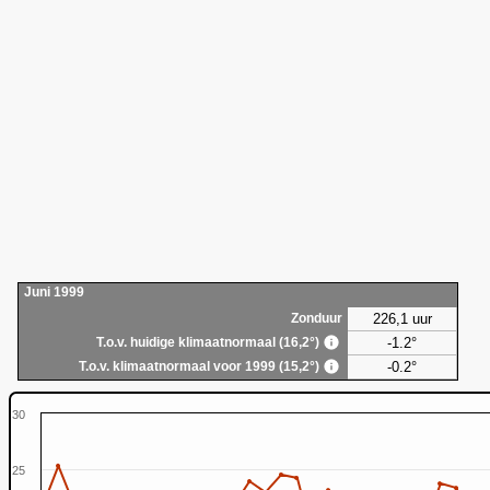
Juni 1999
226,1 uur
Zonduur
-1.2°
T.o.v. huidige klimaatnormaal (16,2°)
-0.2°
T.o.v. klimaatnormaal voor 1999 (15,2°)
30
25