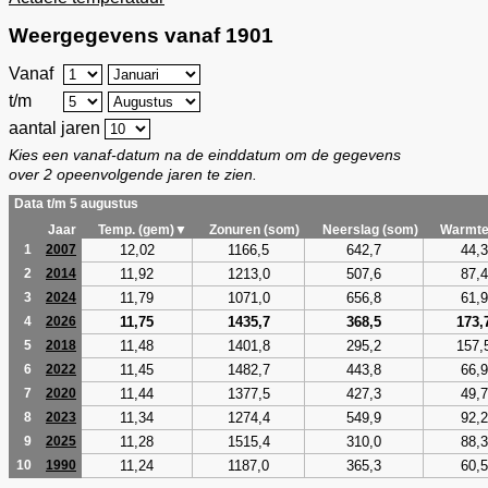
Weergegevens vanaf 1901
Vanaf
t/m
aantal jaren
Kies een vanaf-datum na de einddatum om de gegevens
over 2 opeenvolgende jaren te zien.
Data t/m 5 augustus
Jaar
Temp. (gem)▼
Zonuren (som)
Neerslag (som)
Warmte
12,02
1166,5
642,7
44,3
1
2007
11,92
1213,0
507,6
87,4
2
2014
11,79
1071,0
656,8
61,9
3
2024
11,75
1435,7
368,5
173,
4
2026
11,48
1401,8
295,2
157,
5
2018
11,45
1482,7
443,8
66,9
6
2022
11,44
1377,5
427,3
49,7
7
2020
11,34
1274,4
549,9
92,2
8
2023
11,28
1515,4
310,0
88,3
9
2025
11,24
1187,0
365,3
60,5
10
1990