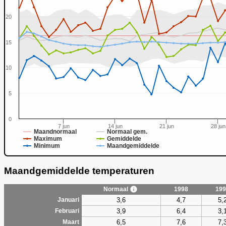
20
15
0
10
5
0
7 jun
14 jun
21 jun
28 jun
Maandnormaal
Normaal gem.
Maximum
Gemiddelde
Minimum
Maandgemiddelde
Maandgemiddelde temperaturen
Normaal
1998
199
3,6
4,7
5,
Januari
3,9
6,4
3,
Februari
6,5
7,6
7,
Maart