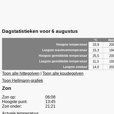
Dagstatistieken voor 6 augustus
°C
dat
33,9
20
Hoogste temperatuur
15,3
19
Laagste maximumtemperatuur
25,5
20
Hoogste gemiddelde temperatuur
11,3
19
Laagste gemiddelde temperatuur
14,0
20
Langste zonduur
Toon alle hittegolven
|
Toon alle koudegolven
Toon Hellmann-grafiek
Zon
Zon op:
06:08
Hoogste punt:
13:45
Zon onder:
21:21
Actuele temperatuur