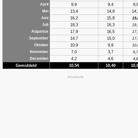
9,9
9,4
9,
April
13,4
14,9
14,
Mei
16,2
15,8
Juni
15,
18,3
16,3
Juli
19,
17,9
16,5
Augustus
17,
14,7
15,0
September
17,
10,9
9,9
Oktober
10,
7,0
3,7
November
6,
4,2
4,6
December
4,
Gemiddeld
10,54
10,40
10,
Advertentie