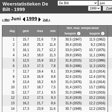
Weerstatistieken De
Bilt - 1999
Juni
1999
« Mei
Juli »
hist. max. temperatuur
dag
gem
max
min
hoogste
laagste
1
15,7
21,6
7,9
30,5 (1947)
11,5 (1962)
2
18,0
25,3
11,4
30,4 (2019)
9,2 (1953)
3
16,1
21,7
12,2
33,0 (1947)
10,7 (1975)
4
14,2
18,0
11,3
29,8 (1950)
11,1 (1906)
5
12,5
15,9
10,2
31,8 (2015)
12,0 (1986)
6
13,3
17,3
7,8
30,9 (1996)
11,3 (1920)
7
12,7
19,4
8,1
33,9 (1996)
11,0 (1914)
8
12,9
16,9
9,8
32,6 (1915)
12,4 (1974)
9
13,4
18,2
8,0
31,0 (1976)
11,6 (1914)
10
13,7
18,7
7,5
31,4 (1937)
13,7 (1955)
11
12,7
17,1
9,5
31,0 (1948)
13,9 (1916)
12
13,2
17,5
8,3
31,8 (1919)
10,2 (1916)
13
16,2
21,7
8,6
31,8 (2025)
12,2 (1916)
14
17,3
23,9
11,6
30,7 (1948)
12,2 (1923)