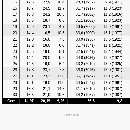
15
17,5
22,9
10,4
28,3 (1957)
9,9 (1971)
16
18,7
24,5
11,7
31,7 (1917)
11,3 (1923)
17
16,8
24,2
10,8
31,7 (2002)
11,2 (1916)
18
13,6
18,7
6,6
31,1 (2002)
11,3 (1923)
19
15,9
23,1
4,7
33,5 (2000)
13,0 (1991)
20
14,4
16,5
10,3
33,6 (2000)
13,1 (1977)
21
12,0
16,8
7,3
30,9 (1936)
13,5 (1921)
22
12,2
18,0
6,0
31,7 (1941)
11,1 (1921)
23
13,5
18,8
5,1
32,5 (1941)
13,4 (1944)
24
14,4
20,0
8,2
34,0
(2026)
13,0 (1927)
25
14,3
19,9
6,4
33,2 (2019)
13,0 (1925)
26
17,3
23,7
7,8
36,8
(2026)
13,0 (1981)
27
18,1
23,3
13,8
36,1 (1947)
13,1 (1951)
28
15,1
19,0
11,0
34,5 (1947)
12,7 (1981)
29
16,8
21,1
14,8
31,1 (2019)
11,8 (1907)
30
16,5
21,9
10,6
34,2 (1957)
13,0 (1907)
Gem.
14,97
20,19
9,26
36,8
9,2
Advertentie