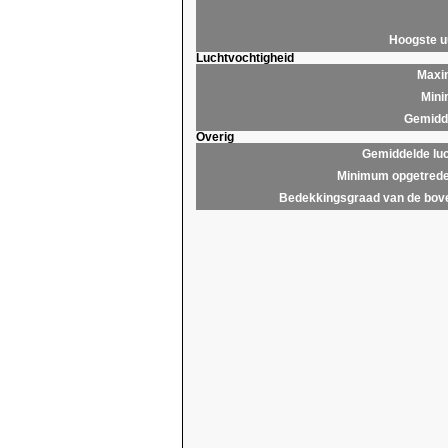
Hoogste 
Luchtvochtigheid
Maxim
Mini
Gemidde
Overig
Gemiddelde lu
Minimum opgetrede
Bedekkingsgraad van de bov