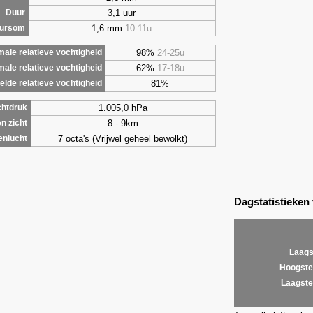
3,1 uur
Duur
1,6 mm
10-11u
uursom
98%
24-25u
ale relatieve vochtigheid
62%
17-18u
male relatieve vochtigheid
81%
lde relatieve vochtigheid
1.005,0 hPa
chtdruk
8 - 9km
n zicht
7 octa's (Vrijwel geheel bewolkt)
enlucht
Dagstatistieken
Laags
Hoogste
Laagste