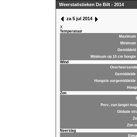
Weerstatistieken De Bilt - 2014
za 5 jul 2014
X
Temperatuur
Maximum
Minimum
Gemiddeld
Minimum op 10 cm hoogte
Wind
Overheersende 
Gemiddelde 
Hoogste uurgemiddelde 
Hoogs
Zon
Perc. van langst mog
Globale str
Zo
Zon o
Neerslag
Etma