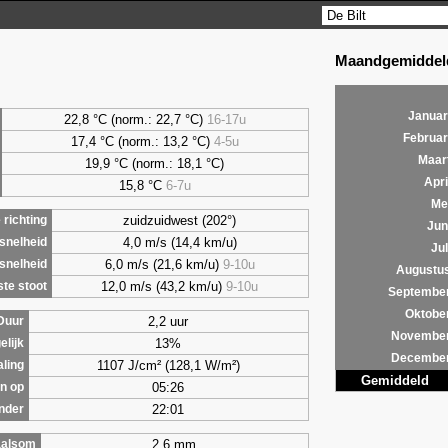
Maandgemiddeld
Januar
22,8 °C (norm.: 22,7 °C)
16-17u
Februar
17,4 °C (norm.: 13,2 °C)
4-5u
Maar
19,9 °C (norm.: 18,1 °C)
Apri
15,8 °C
6-7u
Me
zuidzuidwest (202°)
richting
Jun
4,0 m/s (14,4 km/u)
snelheid
Jul
6,0 m/s (21,6 km/u)
9-10u
snelheid
Augustu
12,0 m/s (43,2 km/u)
9-10u
te stoot
Septembe
Oktobe
2,2 uur
Duur
Novembe
13%
elijk
Decembe
1107 J/cm² (128,1 W/m²)
aling
Gemiddeld
05:26
n op
22:01
nder
2,6 mm
alsom