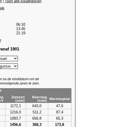
n
|
Toon alle koudegolven
iek
06:10
13:45
21:19
r
anaf 1901
um na de einddatum om de
envolgende jaren te zien.
s
p.
Zonuren
Neerslag
Warmtegetal
)▼
(som)
(som)
1172,1
643,0
47,6
1216,0
511,2
87,4
1083,7
656,8
65,3
1456,6
368,3
173,8