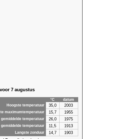
 voor 7 augustus
°C
datum
35,0
2003
Hoogste temperatuur
15,7
1955
te maximumtemperatuur
26,0
1975
 gemiddelde temperatuur
11,5
1913
 gemiddelde temperatuur
14,7
1903
Langste zonduur