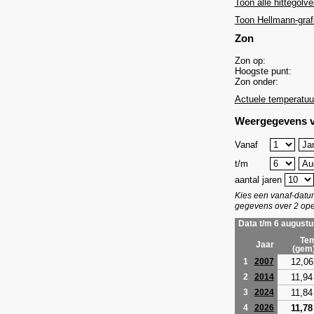
Toon alle hittegolve
Toon Hellmann-graf
Zon
Zon op:
Hoogste punt:
Zon onder:
Actuele temperatuu
Weergegevens v
Vanaf
t/m
aantal jaren
Kies een vanaf-dat
gegevens over 2 ope
Data t/m 6 augustu
Tem
Jaar
(gem
12,06
1
2007
11,94
2
2014
11,84
3
2024
11,78
4
2026