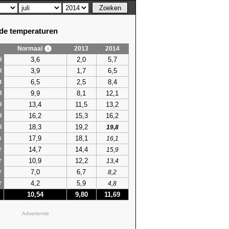
e temperaturen
Normaal
2013
2014
3,6
2,0
5,7
i
3,9
1,7
6,5
i
6,5
2,5
8,4
t
9,9
8,1
12,1
l
13,4
11,5
13,2
i
16,2
15,3
16,2
i
18,3
19,2
i
19,8
17,9
18,1
s
16,1
14,7
14,4
r
15,9
10,9
12,2
r
13,4
7,0
6,7
r
8,2
4,2
5,9
r
4,8
10,54
9,80
11,69
Advertentie