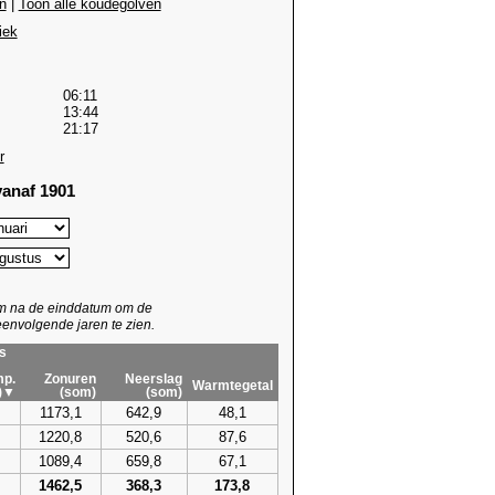
n
|
Toon alle koudegolven
iek
06:11
13:44
21:17
r
anaf 1901
um na de einddatum om de
envolgende jaren te zien.
s
p.
Zonuren
Neerslag
Warmtegetal
)▼
(som)
(som)
1173,1
642,9
48,1
1220,8
520,6
87,6
1089,4
659,8
67,1
1462,5
368,3
173,8