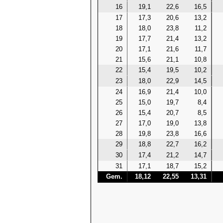
16
19,1
22,6
16,5
17
17,3
20,6
13,2
18
18,0
23,8
11,2
19
17,7
21,4
13,2
20
17,1
21,6
11,7
21
15,6
21,1
10,8
22
15,4
19,5
10,2
23
18,0
22,9
14,5
24
16,9
21,4
10,0
25
15,0
19,7
8,4
26
15,4
20,7
8,5
27
17,0
19,0
13,8
28
19,8
23,8
16,6
29
18,8
22,7
16,2
30
17,4
21,2
14,7
31
17,1
18,7
15,2
Gem.
18,12
22,55
13,31