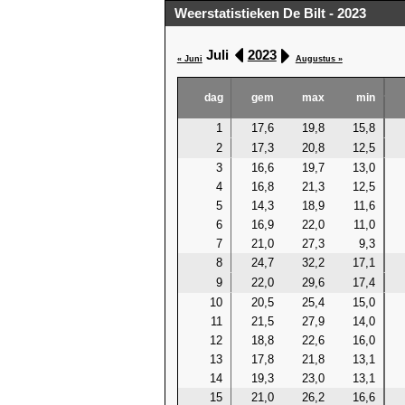
Weerstatistieken De Bilt - 2023
Juli
2023
« Juni
Augustus »
dag
gem
max
min
1
17,6
19,8
15,8
2
17,3
20,8
12,5
3
16,6
19,7
13,0
4
16,8
21,3
12,5
5
14,3
18,9
11,6
6
16,9
22,0
11,0
7
21,0
27,3
9,3
8
24,7
32,2
17,1
9
22,0
29,6
17,4
10
20,5
25,4
15,0
11
21,5
27,9
14,0
12
18,8
22,6
16,0
13
17,8
21,8
13,1
14
19,3
23,0
13,1
15
21,0
26,2
16,6