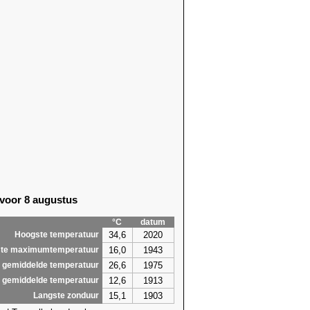
70)
25,6 (2003)
71)
24,1 (2006)
71)
25,1 (2014)
16)
26,9 (2022)
70)
25,6 (2006)
07)
24,2 (2006)
07)
26,7 (1925)
19)
24,3 (2013)
11)
26,6 (1994)
22)
28,8 (2019)
19)
28,8 (2019)
14)
29,7 (2018)
52)
25,9 (1948)
 voor 8 augustus
62)
25,3 (1911)
35)
25,2 (1948)
°C
datum
65)
25,6 (1995)
34,6
2020
Hoogste temperatuur
0,5
29,7
16,0
1943
te maximumtemperatuur
26,6
1975
 gemiddelde temperatuur
12,6
1913
 gemiddelde temperatuur
15,1
1903
Langste zonduur