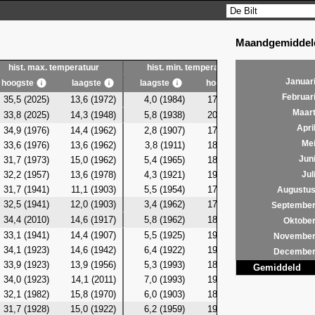
Maandgemiddeld
hist. max. temperatuur
hist. min. temperatuur
hist. g
Januar
hoogste
laagste
laagste
hoogste
laagste
Februar
35,5 (2025)
13,6 (1972)
4,0 (1984)
17,2 (1992)
10,9 (19
Maar
33,8 (2025)
14,3 (1948)
5,8 (1938)
20,5 (2010)
10,8 (19
Apri
34,9 (1976)
14,4 (1962)
2,8 (1907)
17,7 (2009)
10,8 (19
Me
33,6 (1976)
13,6 (1962)
3,8 (1911)
18,4 (1991)
10,7 (19
31,7 (1973)
15,0 (1962)
5,4 (1965)
18,1 (2006)
11,6 (19
Jun
32,2 (1957)
13,6 (1978)
4,3 (1921)
19,3 (2001)
10,9 (19
Jul
31,7 (1941)
11,1 (1903)
5,5 (1954)
17,7 (2001)
10,5 (19
Augustu
32,5 (1941)
12,0 (1903)
3,4 (1962)
17,5 (1991)
11,0 (19
Septembe
34,4 (2010)
14,6 (1917)
5,8 (1962)
18,2 (1941)
11,6 (19
Oktobe
33,1 (1941)
14,4 (1907)
5,5 (1925)
19,8 (1923)
11,9 (19
Novembe
34,1 (1923)
14,6 (1942)
6,4 (1922)
19,9 (1941)
11,6 (19
Decembe
33,9 (1923)
13,9 (1956)
5,3 (1993)
18,7 (1923)
11,3 (19
Gemiddeld
34,0 (1923)
14,1 (2011)
7,0 (1993)
19,4 (1912)
11,7 (19
32,1 (1982)
15,8 (1970)
6,0 (1903)
18,2 (1967)
10,9 (19
31,7 (1928)
15,0 (1922)
6,2 (1959)
19,0 (1945)
12,0 (19