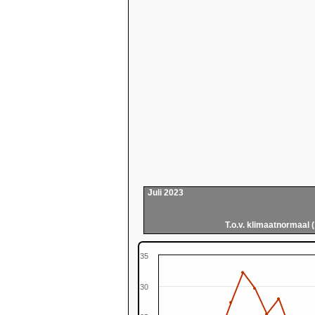
Juli 2023
T.o.v. klimaatnormaal 
35
30