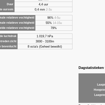
4,4 uur
Duur
0,4 mm
2-3u
te uursom
96%
4-5u
ale relatieve vochtigheid
55%
14-15u
male relatieve vochtigheid
79%
lde relatieve vochtigheid
1.019,7 hPa
de luchtdruk
3000 - 3100m
treden zicht
8 octa's (Geheel bewolkt)
e bovenlucht
Dagstatistieken
Laags
Hoogste
Laagste