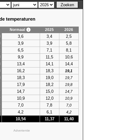
e temperaturen
Normaal
2025
2026
3,6
3,4
2,5
i
3,9
3,9
5,8
i
6,5
7,1
8,1
t
9,9
11,5
10,6
l
13,4
14,1
14,4
i
16,2
18,3
i
19,1
18,3
19,0
i
19,7
17,9
18,2
s
19,8
14,7
15,0
r
14,7
10,9
12,0
r
10,9
7,0
7,8
r
7,0
4,2
6,1
r
4,2
10,54
11,37
11,40
Advertentie