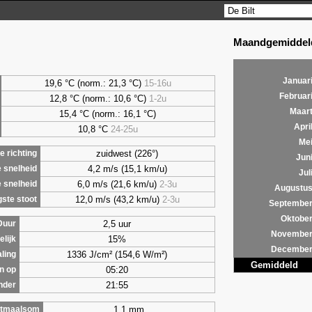
Maandgemiddeld
Januar
19,6 °C (norm.: 21,3 °C)
15-16u
Februar
12,8 °C (norm.: 10,6 °C)
1-2u
Maar
15,4 °C (norm.: 16,1 °C)
Apri
10,8 °C
24-25u
Me
zuidwest (226°)
 richting
Jun
4,2 m/s (15,1 km/u)
 snelheid
Jul
6,0 m/s (21,6 km/u)
2-3u
 snelheid
Augustu
12,0 m/s (43,2 km/u)
2-3u
ste stoot
Septembe
Oktobe
2,5 uur
Duur
Novembe
15%
lijk
Decembe
1336 J/cm² (154,6 W/m²)
aling
Gemiddeld
05:20
n op
21:55
nder
1,1 mm
tmaalsom