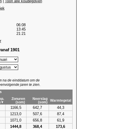
n
|
Toon alle koudegolven
iek
06:08
13:45
21:21
r
anaf 1901
um na de einddatum om de
envolgende jaren te zien.
s
p.
Zonuren
Neerslag
Warmtegetal
)▼
(som)
(som)
1166,5
642,7
44,3
1213,0
507,6
87,4
1071,0
656,8
61,9
1444,8
368,4
173,6