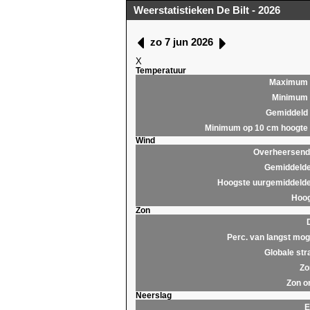
Weerstatistieken De Bilt - 2026
zo 7 jun 2026
X
Temperatuur
Maximum
Minimum
Gemiddeld
Minimum op 10 cm hoogte
Wind
Overheersende
Gemiddelde
Hoogste uurgemiddelde
Hoog
Zon
Perc. van langst moge
Globale str
Zo
Zon o
Neerslag
E