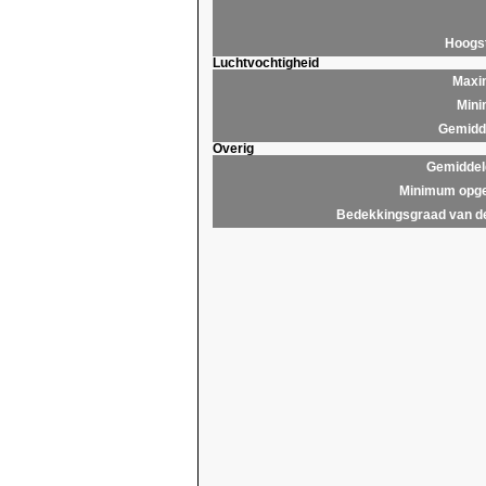
Hoogs
Luchtvochtigheid
Maxim
Mini
Gemidde
Overig
Gemiddel
Minimum opge
Bedekkingsgraad van d