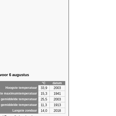
 voor 6 augustus
°C
datum
33,9
2003
Hoogste temperatuur
15,3
1941
te maximumtemperatuur
25,5
2003
 gemiddelde temperatuur
11,3
1913
 gemiddelde temperatuur
14,0
2018
Langste zonduur