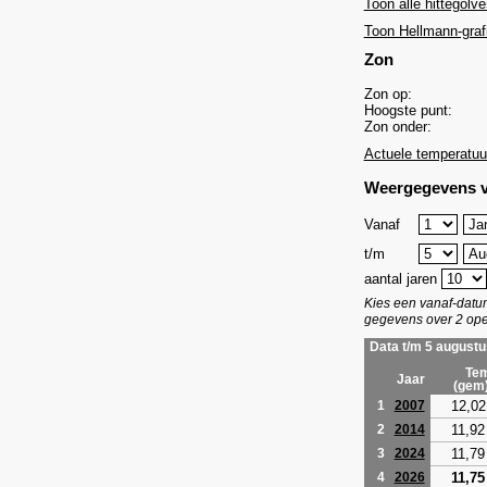
Toon alle hittegolve
Toon Hellmann-graf
Zon
Zon op:
Hoogste punt:
Zon onder:
Actuele temperatuu
Weergegevens v
Vanaf
t/m
aantal jaren
Kies een vanaf-dat
gegevens over 2 ope
Data t/m 5 augustu
Tem
Jaar
(gem
12,02
1
2007
11,92
2
2014
11,79
3
2024
11,75
4
2026