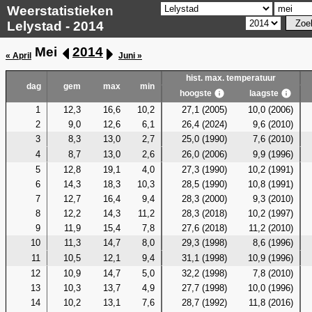
Weerstatistieken
Lelystad - 2014
Mei
2014
« April
Juni »
hist. max. temperatuur
dag
gem
max
min
hoogste
laagste
1
12,3
16,6
10,2
27,1 (2005)
10,0 (2006)
2
9,0
12,6
6,1
26,4 (2024)
9,6 (2010)
3
8,3
13,0
2,7
25,0 (1990)
7,6 (2010)
4
8,7
13,0
2,6
26,0 (2006)
9,9 (1996)
5
12,8
19,1
4,0
27,3 (1990)
10,2 (1991)
6
14,3
18,3
10,3
28,5 (1990)
10,8 (1991)
7
12,7
16,4
9,4
28,3 (2000)
9,3 (2010)
8
12,2
14,3
11,2
28,3 (2018)
10,2 (1997)
9
11,9
15,4
7,8
27,6 (2018)
11,2 (2010)
10
11,3
14,7
8,0
29,3 (1998)
8,6 (1996)
11
10,5
12,1
9,4
31,1 (1998)
10,9 (1996)
12
10,9
14,7
5,0
32,2 (1998)
7,8 (2010)
13
10,3
13,7
4,9
27,7 (1998)
10,0 (1996)
14
10,2
13,1
7,6
28,7 (1992)
11,8 (2016)