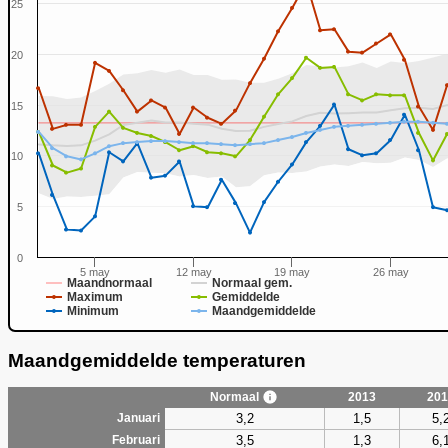
25
20
15
0
10
5
0
5 may
12 may
19 may
26 may
Maandnormaal
Normaal gem.
Maximum
Gemiddelde
Minimum
Maandgemiddelde
Maandgemiddelde temperaturen
Normaal
2013
201
3,2
1,5
5,
Januari
3,5
1,3
6,
Februari