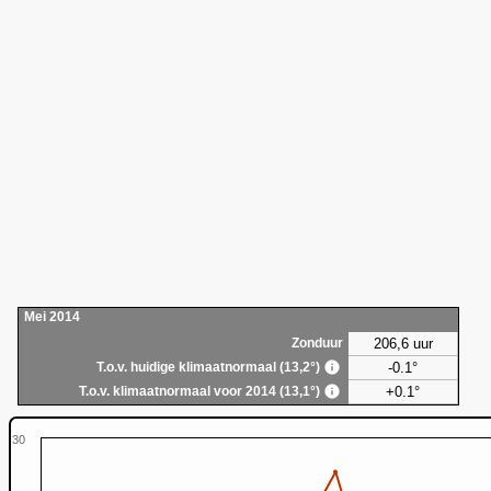
Mei 2014
206,6 uur
Zonduur
-0.1°
T.o.v. huidige klimaatnormaal (13,2°)
+0.1°
T.o.v. klimaatnormaal voor 2014 (13,1°)
30