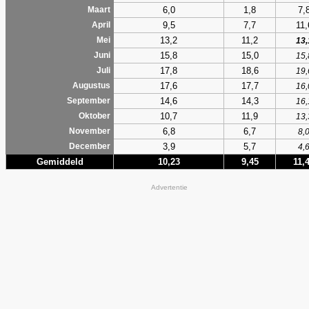
6,0
1,8
7,
Maart
9,5
7,7
11,
April
13,2
11,2
Mei
13,
15,8
15,0
Juni
15,
17,8
18,6
Juli
19,
17,6
17,7
Augustus
16,
14,6
14,3
September
16,
10,7
11,9
Oktober
13,
6,8
6,7
November
8,
3,9
5,7
December
4,
Gemiddeld
10,23
9,45
11,
Advertentie