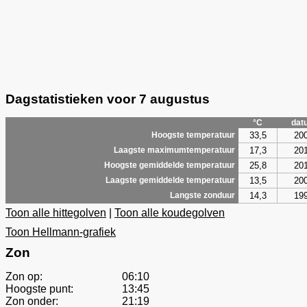
Dagstatistieken voor 7 augustus
°C
dat
33,5
20
Hoogste temperatuur
17,3
20
Laagste maximumtemperatuur
25,8
20
Hoogste gemiddelde temperatuur
13,5
20
Laagste gemiddelde temperatuur
14,3
19
Langste zonduur
Toon alle hittegolven
|
Toon alle koudegolven
Toon Hellmann-grafiek
Zon
Zon op:
06:10
Hoogste punt:
13:45
Zon onder:
21:19