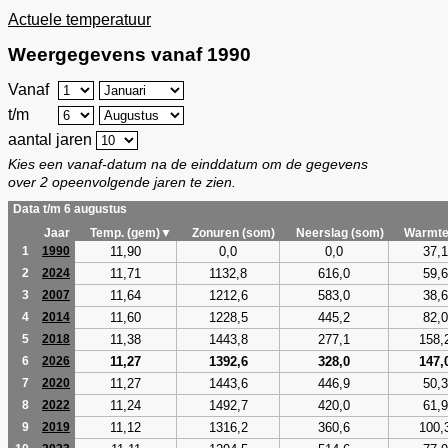
Actuele temperatuur
Weergegevens vanaf 1990
Vanaf
t/m
aantal jaren
Kies een vanaf-datum na de einddatum om de gegevens
over 2 opeenvolgende jaren te zien.
Data t/m 6 augustus
Jaar
Temp. (gem)▼
Zonuren (som)
Neerslag (som)
Warmte
11,90
0,0
0,0
37,1
1
1990
11,71
1132,8
616,0
59,6
2
2024
11,64
1212,6
583,0
38,6
3
2007
11,60
1228,5
445,2
82,0
4
2014
11,38
1443,8
277,1
158,
5
2018
11,27
1392,6
328,0
147,
6
2026
11,27
1443,6
446,9
50,3
7
2020
11,24
1492,7
420,0
61,9
8
2022
11,12
1316,2
360,6
100,
9
2019