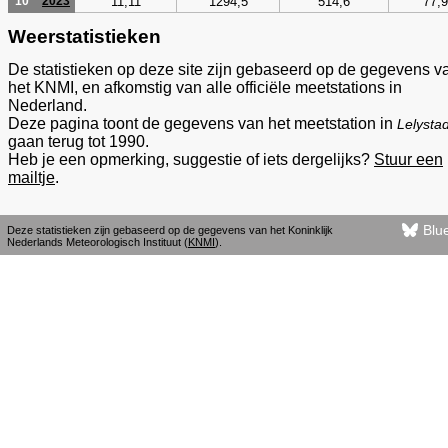
11,11
1294,5
514,6
77,9
10
2023
Weerstatistieken
De statistieken op deze site zijn gebaseerd op de gegevens v
het KNMI, en afkomstig van alle officiële meetstations in
Nederland.
Deze pagina toont de gegevens van het meetstation in
Lelysta
gaan terug tot 1990.
Heb je een opmerking, suggestie of iets dergelijks?
Stuur een
mailtje
.
Blu
Deze statistieken zijn gebaseerd op de gegevens van het Koninklijk
Nederlands Meteorologisch Instituut (
KNMI
).