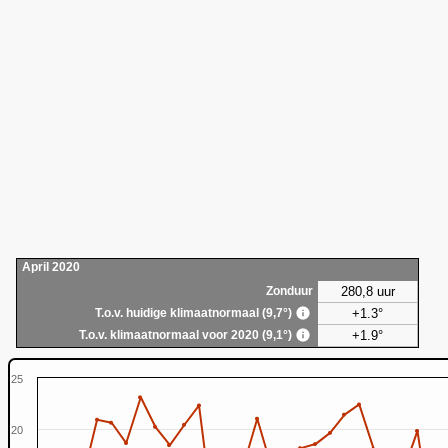
April 2020
280,8 uur
Zonduur
+1.3°
T.o.v. huidige klimaatnormaal (9,7°)
+1.9°
T.o.v. klimaatnormaal voor 2020 (9,1°)
25
20