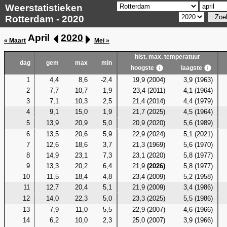
Weerstatistieken
Rotterdam - 2020
April
2020
« Maart
Mei »
hist. max. temperatuur
dag
gem
max
min
hoogste
laagste
1
4,4
8,6
-2,4
19,9 (2004)
3,9 (1963)
2
7,7
10,7
1,9
23,4 (2011)
4,1 (1964)
3
7,1
10,3
2,5
21,4 (2014)
4,4 (1979)
4
9,1
15,0
1,9
21,7 (2025)
4,5 (1964)
5
13,9
20,9
5,0
20,9 (2020)
5,6 (1989)
6
13,5
20,6
5,9
22,9 (2024)
5,1 (2021)
7
12,6
18,6
3,7
21,3 (1969)
5,6 (1970)
8
14,9
23,1
7,3
23,1 (2020)
5,8 (1977)
9
13,3
20,2
6,4
21,9
(2026)
5,8 (1977)
10
11,5
18,4
4,8
23,4 (2009)
5,2 (1958)
11
12,7
20,4
5,1
21,9 (2009)
3,4 (1986)
12
14,0
22,3
5,0
23,3 (2025)
5,5 (1986)
13
7,9
11,0
5,5
22,9 (2007)
4,6 (1966)
14
6,2
10,0
2,3
25,0 (2007)
3,9 (1966)