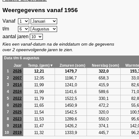
Weergegevens vanaf 1956
Vanaf
t/m
aantal jaren
Kies een vanaf-datum na de einddatum om de gegevens
over 2 opeenvolgende jaren te zien.
Data t/m 6 augustus
Jaar
Temp. (gem)▼
Zonuren (som)
Neerslag (som)
Warmte
12,21
1479,7
322,0
193,
1
2026
12,05
1196,7
658,3
33,0
2
2007
11,99
1241,0
415,9
82,6
3
2014
11,99
1141,6
589,6
71,0
4
2024
11,79
1522,5
330,1
82,8
5
2022
11,65
1450,9
472,2
55,6
6
2020
11,54
1542,5
320,0
100,
7
2025
11,53
1289,6
550,0
95,6
8
2023
11,47
1426,2
374,1
142,
9
2018
11,32
1333,9
445,7
96,2
10
2019