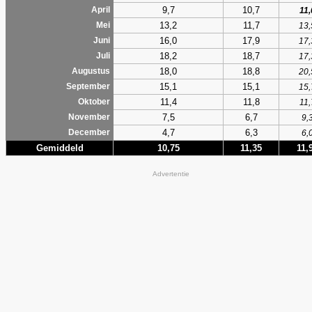
9,7
10,7
April
11,
13,2
11,7
Mei
13,
16,0
17,9
Juni
17,
18,2
18,7
Juli
17,
18,0
18,8
Augustus
20,
15,1
15,1
September
15,
11,4
11,8
Oktober
11,
7,5
6,7
November
9,
4,7
6,3
December
6,
Gemiddeld
10,75
11,35
11,
Advertentie