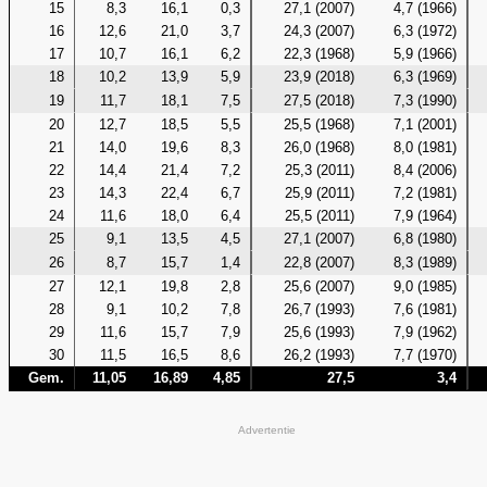
15
8,3
16,1
0,3
27,1 (2007)
4,7 (1966)
16
12,6
21,0
3,7
24,3 (2007)
6,3 (1972)
17
10,7
16,1
6,2
22,3 (1968)
5,9 (1966)
18
10,2
13,9
5,9
23,9 (2018)
6,3 (1969)
19
11,7
18,1
7,5
27,5 (2018)
7,3 (1990)
20
12,7
18,5
5,5
25,5 (1968)
7,1 (2001)
21
14,0
19,6
8,3
26,0 (1968)
8,0 (1981)
22
14,4
21,4
7,2
25,3 (2011)
8,4 (2006)
23
14,3
22,4
6,7
25,9 (2011)
7,2 (1981)
24
11,6
18,0
6,4
25,5 (2011)
7,9 (1964)
25
9,1
13,5
4,5
27,1 (2007)
6,8 (1980)
26
8,7
15,7
1,4
22,8 (2007)
8,3 (1989)
27
12,1
19,8
2,8
25,6 (2007)
9,0 (1985)
28
9,1
10,2
7,8
26,7 (1993)
7,6 (1981)
29
11,6
15,7
7,9
25,6 (1993)
7,9 (1962)
30
11,5
16,5
8,6
26,2 (1993)
7,7 (1970)
Gem.
11,05
16,89
4,85
27,5
3,4
Advertentie