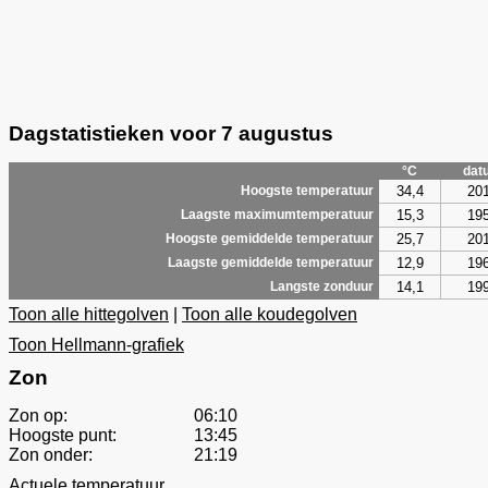
Dagstatistieken voor 7 augustus
°C
dat
34,4
20
Hoogste temperatuur
15,3
19
Laagste maximumtemperatuur
25,7
20
Hoogste gemiddelde temperatuur
12,9
19
Laagste gemiddelde temperatuur
14,1
19
Langste zonduur
Toon alle hittegolven
|
Toon alle koudegolven
Toon Hellmann-grafiek
Zon
Zon op:
06:10
Hoogste punt:
13:45
Zon onder:
21:19
Actuele temperatuur