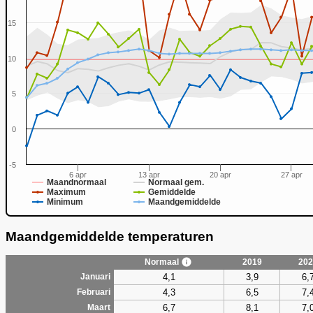
15
10
0
5
0
-5
6 apr
13 apr
20 apr
27 apr
Maandnormaal
Normaal gem.
Maximum
Gemiddelde
Minimum
Maandgemiddelde
Maandgemiddelde temperaturen
Normaal
2019
202
4,1
3,9
6,
Januari
4,3
6,5
7,
Februari
6,7
8,1
7,
Maart