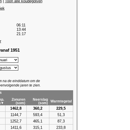
n
|
Toon alle koudegolven
iek
06:11
13:44
21:17
r
anaf 1951
um na de einddatum om de
envolgende jaren te zien.
s
p.
Zonuren
Neerslag
Warmtegetal
)▼
(som)
(som)
1462,8
360,2
229,5
1144,7
593,4
51,3
1252,7
465,1
87,3
1411,6
315,1
233,8