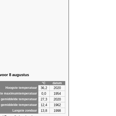
56)
12,8 (2020)
56)
11,3 (2023)
56)
11,0 (2023)
85)
12,1 (1989)
56)
13,9 (1990)
56)
12,9 (2025)
56)
12,6 (2021)
56)
13,9 (2021)
56)
13,2 (2021)
56)
12,6
(2026)
86)
11,6
(2026)
86)
11,4
(2026)
18)
10,3 (2007)
 voor 8 augustus
4,1
14,6
°C
datum
36,2
2020
Hoogste temperatuur
0,0
1954
te maximumtemperatuur
27,3
2020
 gemiddelde temperatuur
12,4
1962
 gemiddelde temperatuur
13,8
1998
Langste zonduur