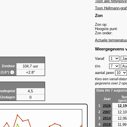
Toon alle hittegolve
Toon Hellmann-graf
Zon
Zon op:
Hoogste punt:
Zon onder:
Actuele temperatuu
Weergegevens v
Vanaf
104,7 uur
t/m
Zonduur
+2.8°
 (3,9°)
aantal jaren
Kies een vanaf-dat
gegevens over 2 ope
Data t/m 7 augustu
4,5
oudegetal
0
IJsdagen
Tem
Jaar
(gem
12,19
1
2026
12,10
2
2007
12,06
3
2014
11,99
4
2018