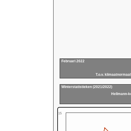
Februari 2022
T.o.v. klimaatnormaal
Winterstatistieken (2021/2022)
Hellmann-k
15