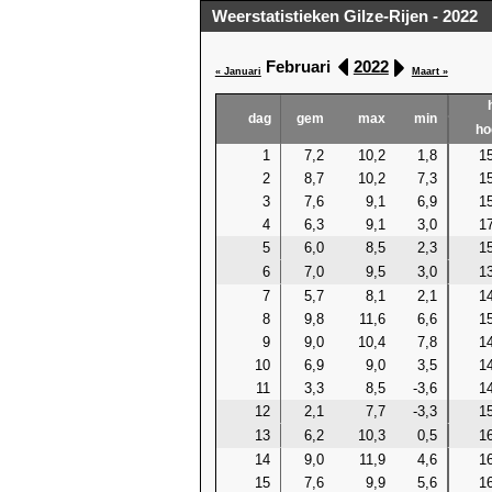
Weerstatistieken Gilze-Rijen - 2022
Februari
2022
« Januari
Maart »
dag
gem
max
min
ho
1
7,2
10,2
1,8
15
2
8,7
10,2
7,3
15
3
7,6
9,1
6,9
15
4
6,3
9,1
3,0
17
5
6,0
8,5
2,3
15
6
7,0
9,5
3,0
13
7
5,7
8,1
2,1
14
8
9,8
11,6
6,6
15
9
9,0
10,4
7,8
14
10
6,9
9,0
3,5
14
11
3,3
8,5
-3,6
14
12
2,1
7,7
-3,3
15
13
6,2
10,3
0,5
16
14
9,0
11,9
4,6
16
15
7,6
9,9
5,6
16