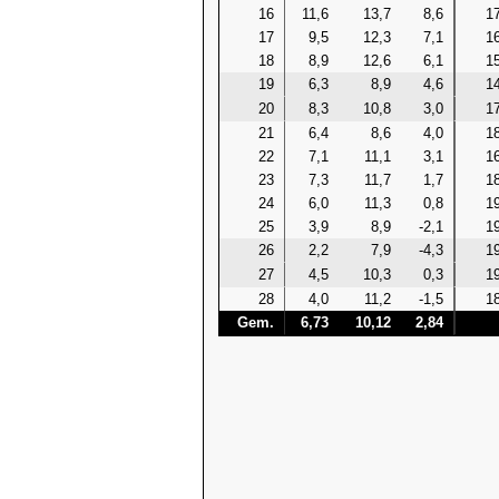
16
11,6
13,7
8,6
17
17
9,5
12,3
7,1
16
18
8,9
12,6
6,1
15
19
6,3
8,9
4,6
14
20
8,3
10,8
3,0
17
21
6,4
8,6
4,0
18
22
7,1
11,1
3,1
16
23
7,3
11,7
1,7
18
24
6,0
11,3
0,8
19
25
3,9
8,9
-2,1
19
26
2,2
7,9
-4,3
19
27
4,5
10,3
0,3
19
28
4,0
11,2
-1,5
18
Gem.
6,73
10,12
2,84