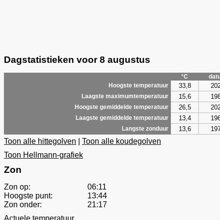
Dagstatistieken voor 8 augustus
°C
dat
33,8
20
Hoogste temperatuur
15,6
19
Laagste maximumtemperatuur
26,5
20
Hoogste gemiddelde temperatuur
13,4
19
Laagste gemiddelde temperatuur
13,6
19
Langste zonduur
Toon alle hittegolven
|
Toon alle koudegolven
Toon Hellmann-grafiek
Zon
Zon op:
06:11
Hoogste punt:
13:44
Zon onder:
21:17
Actuele temperatuur