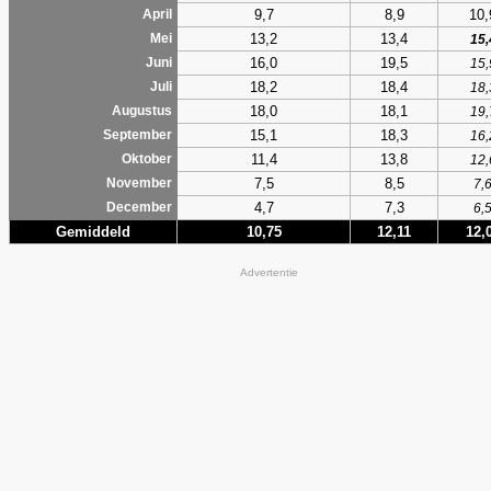
9,7
8,9
10,
April
13,2
13,4
Mei
15,
16,0
19,5
Juni
15,
18,2
18,4
Juli
18,
18,0
18,1
Augustus
19,
15,1
18,3
September
16,
11,4
13,8
Oktober
12,
7,5
8,5
November
7,
4,7
7,3
December
6,
Gemiddeld
10,75
12,11
12,
Advertentie