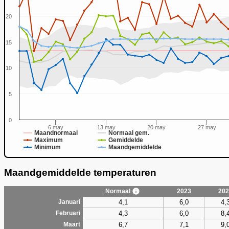
20
15
0
10
5
0
6 may
13 may
20 may
27 may
Maandnormaal
Normaal gem.
Maximum
Gemiddelde
Minimum
Maandgemiddelde
Maandgemiddelde temperaturen
Normaal
2023
202
4,1
6,0
4,
Januari
4,3
6,0
8,
Februari
6,7
7,1
9,
Maart