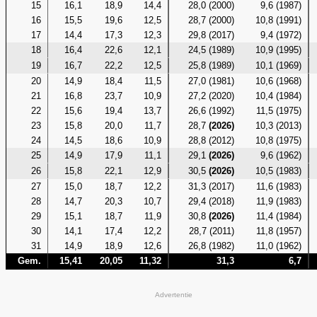
15
16,1
18,9
14,4
28,0 (2000)
9,6 (1987)
16
15,5
19,6
12,5
28,7 (2000)
10,8 (1991)
17
14,4
17,3
12,3
29,8 (2017)
9,4 (1972)
18
16,4
22,6
12,1
24,5 (1989)
10,9 (1995)
19
16,7
22,2
12,5
25,8 (1989)
10,1 (1969)
20
14,9
18,4
11,5
27,0 (1981)
10,6 (1968)
21
16,8
23,7
10,9
27,2 (2020)
10,4 (1984)
22
15,6
19,4
13,7
26,6 (1992)
11,5 (1975)
23
15,8
20,0
11,7
28,7
(2026)
10,3 (2013)
24
14,5
18,6
10,9
28,8 (2012)
10,8 (1975)
25
14,9
17,9
11,1
29,1
(2026)
9,6 (1962)
26
15,8
22,1
12,9
30,5
(2026)
10,5 (1983)
27
15,0
18,7
12,2
31,3 (2017)
11,6 (1983)
28
14,7
20,3
10,7
29,4 (2018)
11,9 (1983)
29
15,1
18,7
11,9
30,8
(2026)
11,4 (1984)
30
14,1
17,4
12,2
28,7 (2011)
11,8 (1957)
31
14,9
18,9
12,6
26,8 (1982)
11,0 (1962)
Gem.
15,41
20,05
11,32
31,3
6,7
Advertentie