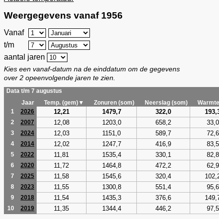
Weergegevens vanaf 1956
Vanaf
t/m
aantal jaren
Kies een vanaf-datum na de einddatum om de gegevens
over 2 opeenvolgende jaren te zien.
Data t/m 7 augustus
Jaar
Temp. (gem)▼
Zonuren (som)
Neerslag (som)
Warmte
12,21
1479,7
322,0
193,
1
2026
12,08
1203,0
658,2
33,0
2
2007
12,03
1151,0
589,7
72,6
3
2024
12,02
1247,7
416,9
83,5
4
2014
11,81
1535,4
330,1
82,8
5
2022
11,72
1464,8
472,2
62,9
6
2020
11,58
1545,6
320,4
102,
7
2025
11,55
1300,8
551,4
95,6
8
2023
11,54
1435,3
376,6
149,
9
2018
11,35
1344,4
446,2
97,5
10
2019