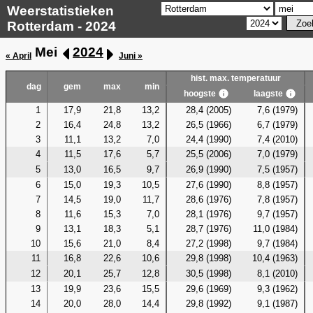
Weerstatistieken
Rotterdam - 2024
Mei
2024
« April
Juni »
hist. max. temperatuur
dag
gem
max
min
hoogste
laagste
1
17,9
21,8
13,2
28,4 (2005)
7,6 (1979)
2
16,4
24,8
13,2
26,5 (1966)
6,7 (1979)
3
11,1
13,2
7,0
24,4 (1990)
7,4 (2010)
4
11,5
17,6
5,7
25,5 (2006)
7,0 (1979)
5
13,0
16,5
9,7
26,9 (1990)
7,5 (1957)
6
15,0
19,3
10,5
27,6 (1990)
8,8 (1957)
7
14,5
19,0
11,7
28,6 (1976)
7,8 (1957)
8
11,6
15,3
7,0
28,1 (1976)
9,7 (1957)
9
13,1
18,3
5,1
28,7 (1976)
11,0 (1984)
10
15,6
21,0
8,4
27,2 (1998)
9,7 (1984)
11
16,8
22,6
10,6
29,8 (1998)
10,4 (1963)
12
20,1
25,7
12,8
30,5 (1998)
8,1 (2010)
13
19,9
23,6
15,5
29,6 (1969)
9,3 (1962)
14
20,0
28,0
14,4
29,8 (1992)
9,1 (1987)