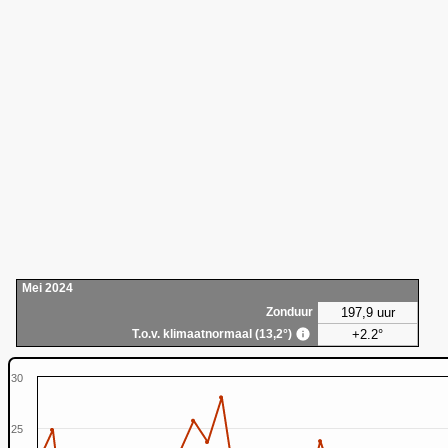
Mei 2024
197,9 uur
Zonduur
+2.2°
T.o.v. klimaatnormaal (13,2°)
30
25