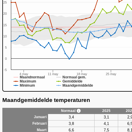
25
20
15
0
10
5
0
-5
4 may
11 may
18 may
25 may
Maandnormaal
Normaal gem.
Maximum
Gemiddelde
Minimum
Maandgemiddelde
Maandgemiddelde temperaturen
Normaal
2025
202
3,4
3,1
2,
Januari
3,8
4,1
6,
Februari
6,6
7,5
8,
Maart