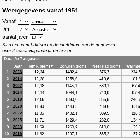
Weergegevens vanaf 1951
Vanaf
t/m
aantal jaren
Kies een vanaf-datum na de einddatum om de gegevens
over 2 opeenvolgende jaren te zien.
Data t/m 7 augustus
Jaar
Temp. (gem)▼
Zonuren (som)
Neerslag (som)
Warmte
12,24
1432,4
376,3
224,
1
2026
12,20
1258,0
419,6
101,
2
2014
12,18
1145,1
589,1
67,4
3
2007
12,14
1044,1
749,9
97,4
4
2024
12,09
1390,0
355,9
246,
5
2018
11,90
1443,3
439,6
83,6
6
2020
11,85
1482,1
339,5
110,
7
2022
11,71
1429,4
282,0
134,
8
2025
11,69
1260,9
610,0
125,
9
2023
11,62
1297,1
365,2
137,
10
2019