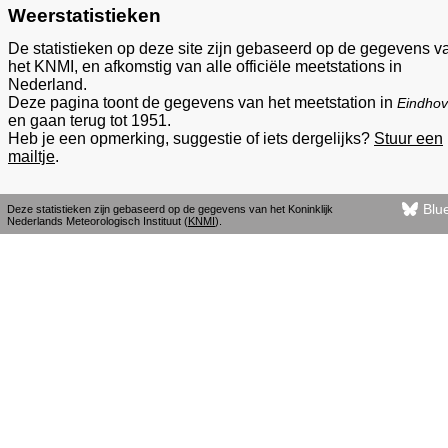
Weerstatistieken
De statistieken op deze site zijn gebaseerd op de gegevens v
het KNMI, en afkomstig van alle officiële meetstations in
Nederland.
Deze pagina toont de gegevens van het meetstation in
Eindho
en gaan terug tot 1951.
Heb je een opmerking, suggestie of iets dergelijks?
Stuur een
mailtje
.
Blu
Deze statistieken zijn gebaseerd op de gegevens van het Koninklijk
Nederlands Meteorologisch Instituut (
KNMI
).