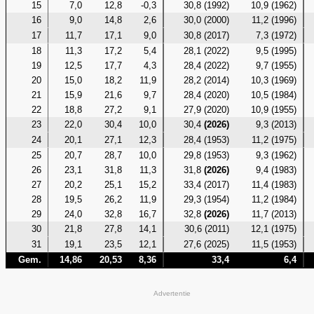
15
7,0
12,8
-0,3
30,8 (1992)
10,9 (1962)
16
9,0
14,8
2,6
30,0 (2000)
11,2 (1996)
17
11,7
17,1
9,0
30,8 (2017)
7,3 (1972)
18
11,3
17,2
5,4
28,1 (2022)
9,5 (1995)
19
12,5
17,7
4,3
28,4 (2022)
9,7 (1955)
20
15,0
18,2
11,9
28,2 (2014)
10,3 (1969)
21
15,9
21,6
9,7
28,4 (2020)
10,5 (1984)
22
18,8
27,2
9,1
27,9 (2020)
10,9 (1955)
23
22,0
30,4
10,0
30,4
(2026)
9,3 (2013)
24
20,1
27,1
12,3
28,4 (1953)
11,2 (1975)
25
20,7
28,7
10,0
29,8 (1953)
9,3 (1962)
26
23,1
31,8
11,3
31,8
(2026)
9,4 (1983)
27
20,2
25,1
15,2
33,4 (2017)
11,4 (1983)
28
19,5
26,2
11,9
29,3 (1954)
11,2 (1984)
29
24,0
32,8
16,7
32,8
(2026)
11,7 (2013)
30
21,8
27,8
14,1
30,6 (2011)
12,1 (1975)
31
19,1
23,5
12,1
27,6 (2025)
11,5 (1953)
Gem.
14,86
20,53
8,36
33,4
6,4
Advertentie