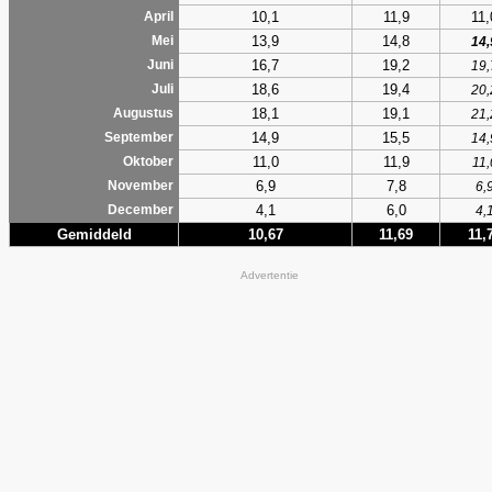
10,1
11,9
11,
April
13,9
14,8
Mei
14,
16,7
19,2
Juni
19,
18,6
19,4
Juli
20,
18,1
19,1
Augustus
21,
14,9
15,5
September
14,
11,0
11,9
Oktober
11,
6,9
7,8
November
6,
4,1
6,0
December
4,
Gemiddeld
10,67
11,69
11,
Advertentie