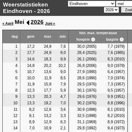
Weerstatistieken
Eindhoven - 2026
Mei
2026
« April
Juni »
hist. max. temperatuur
dag
gem
max
min
hoogste
laagste
1
17,2
24,9
7,6
30,0 (2005)
7,7 (1979)
2
17,7
24,9
8,0
28,4 (2025)
7,6 (1985)
3
14,6
18,3
9,9
26,1 (2006)
8,3 (2010)
4
14,8
20,2
10,2
26,8 (2006)
9,0 (1979)
5
10,7
13,6
9,0
27,9 (1990)
6,4 (1957)
6
10,0
11,9
8,5
28,6 (1990)
7,0 (1974)
7
11,9
15,9
7,9
29,5 (1976)
7,3 (1957)
8
12,3
17,7
5,9
30,1 (1976)
9,5 (1957)
9
13,3
20,3
4,7
29,6 (1976)
9,9 (1951)
10
13,3
19,2
7,0
30,2 (1976)
8,8 (1996)
11
8,2
12,6
3,6
30,9 (1998)
8,1 (2010)
12
9,1
13,2
3,3
32,5 (1998)
8,2 (2010)
13
8,9
12,9
6,3
31,1 (1969)
8,9 (1972)
14
7,0
10,9
2,1
29,8 (1992)
9,4 (1973)