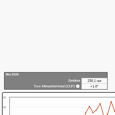
Mei 2026
230,1 uur
Zonduur
+1.0°
T.o.v. klimaatnormaal (13,9°)
35
30