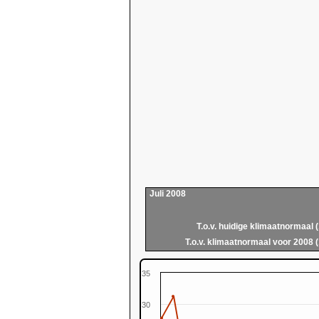
Juli 2008
T.o.v. huidige klimaatnormaal 
T.o.v. klimaatnormaal voor 2008 
35
30