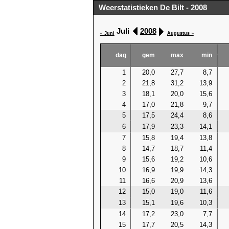
Weerstatistieken De Bilt - 2008
Juli
2008
« Juni
Augustus »
dag
gem
max
min
1
20,0
27,7
8,7
2
21,8
31,2
13,9
3
18,1
20,0
15,6
4
17,0
21,8
9,7
5
17,5
24,4
8,6
6
17,9
23,3
14,1
7
15,8
19,4
13,8
8
14,7
18,7
11,4
9
15,6
19,2
10,6
10
16,9
19,9
14,3
11
16,6
20,9
13,6
12
15,0
19,0
11,6
13
15,1
19,6
10,3
14
17,2
23,0
7,7
15
17,7
20,5
14,3