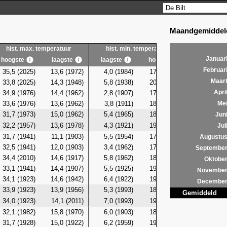
Maandgemiddeld
hist. max. temperatuur
hist. min. temperatuur
hist. g
Januar
hoogste
laagste
laagste
hoogste
laagste
Februar
35,5 (2025)
13,6 (1972)
4,0 (1984)
17,2 (1992)
10,9 (19
Maar
33,8 (2025)
14,3 (1948)
5,8 (1938)
20,5 (2010)
10,8 (19
34,9 (1976)
14,4 (1962)
2,8 (1907)
17,7 (2009)
10,8 (19
Apri
33,6 (1976)
13,6 (1962)
3,8 (1911)
18,4 (1991)
10,7 (19
Me
31,7 (1973)
15,0 (1962)
5,4 (1965)
18,1 (2006)
11,6 (19
Jun
32,2 (1957)
13,6 (1978)
4,3 (1921)
19,3 (2001)
10,9 (19
Jul
31,7 (1941)
11,1 (1903)
5,5 (1954)
17,7 (2001)
10,5 (19
Augustu
32,5 (1941)
12,0 (1903)
3,4 (1962)
17,5 (1991)
11,0 (19
Septembe
34,4 (2010)
14,6 (1917)
5,8 (1962)
18,2 (1941)
11,6 (19
Oktobe
33,1 (1941)
14,4 (1907)
5,5 (1925)
19,8 (1923)
11,9 (19
Novembe
34,1 (1923)
14,6 (1942)
6,4 (1922)
19,9 (1941)
11,6 (19
Decembe
33,9 (1923)
13,9 (1956)
5,3 (1993)
18,7 (1923)
11,3 (19
Gemiddeld
34,0 (1923)
14,1 (2011)
7,0 (1993)
19,4 (1912)
11,7 (19
32,1 (1982)
15,8 (1970)
6,0 (1903)
18,2 (1967)
10,9 (19
31,7 (1928)
15,0 (1922)
6,2 (1959)
19,0 (1945)
12,0 (19