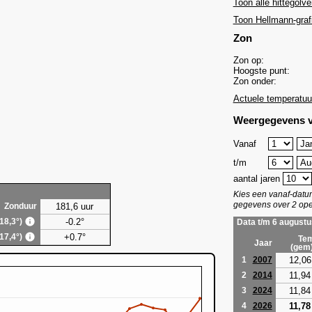
Toon alle hittegolve
Toon Hellmann-graf
Zon
Zon op:
Hoogste punt:
Zon onder:
Actuele temperatuu
Weergegevens v
Vanaf
t/m
aantal jaren
Kies een vanaf-dat
gegevens over 2 ope
181,6 uur
Zonduur
-0.2°
(18,3°)
Data t/m 6 augustu
+0.7°
(17,4°)
Tem
Jaar
(gem
12,06
1
2007
11,94
2
2014
11,84
3
2024
11,78
4
2026