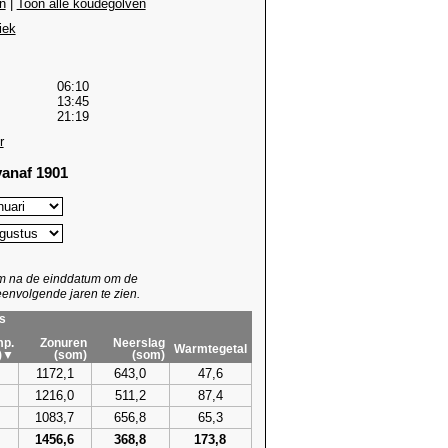
n
|
Toon alle koudegolven
iek
06:10
13:45
21:19
r
anaf 1901
um na de einddatum om de
envolgende jaren te zien.
s
p.
Zonuren
Neerslag
Warmtegetal
)▼
(som)
(som)
1172,1
643,0
47,6
1216,0
511,2
87,4
1083,7
656,8
65,3
1456,6
368,8
173,8