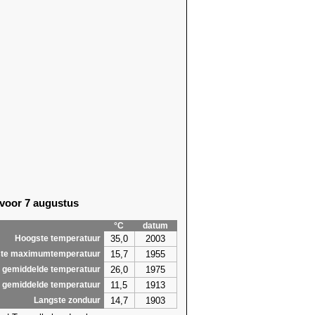
70)
25,6 (2003)
71)
24,1 (2006)
71)
25,1 (2014)
16)
26,9 (2022)
70)
25,6 (2006)
07)
24,2 (2006)
07)
26,7 (1925)
19)
24,3 (2013)
11)
26,6 (1994)
22)
28,8 (2019)
19)
28,8 (2019)
14)
29,7 (2018)
52)
25,9 (1948)
 voor 7 augustus
62)
25,3 (1911)
35)
25,2 (1948)
°C
datum
65)
25,6 (1995)
35,0
2003
Hoogste temperatuur
0,5
29,7
15,7
1955
te maximumtemperatuur
26,0
1975
 gemiddelde temperatuur
11,5
1913
 gemiddelde temperatuur
14,7
1903
Langste zonduur