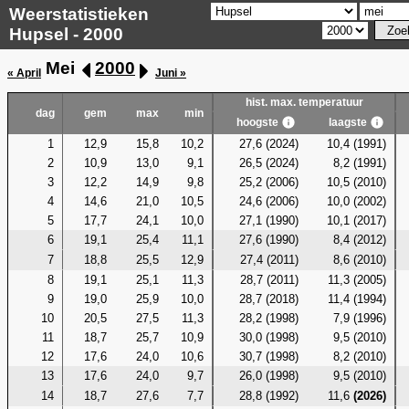
Weerstatistieken
Hupsel - 2000
Mei
2000
« April
Juni »
hist. max. temperatuur
dag
gem
max
min
hoogste
laagste
1
12,9
15,8
10,2
27,6 (2024)
10,4 (1991)
2
10,9
13,0
9,1
26,5 (2024)
8,2 (1991)
3
12,2
14,9
9,8
25,2 (2006)
10,5 (2010)
4
14,6
21,0
10,5
24,6 (2006)
10,0 (2002)
5
17,7
24,1
10,0
27,1 (1990)
10,1 (2017)
6
19,1
25,4
11,1
27,6 (1990)
8,4 (2012)
7
18,8
25,5
12,9
27,4 (2011)
8,6 (2010)
8
19,1
25,1
11,3
28,7 (2011)
11,3 (2005)
9
19,0
25,9
10,0
28,7 (2018)
11,4 (1994)
10
20,5
27,5
11,3
28,2 (1998)
7,9 (1996)
11
18,7
25,7
10,9
30,0 (1998)
9,5 (2010)
12
17,6
24,0
10,6
30,7 (1998)
8,2 (2010)
13
17,6
24,0
9,7
26,0 (1998)
9,5 (2010)
14
18,7
27,6
7,7
28,8 (1992)
11,6
(2026)