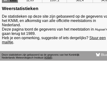
11,03
1357,1
361,4
54,6
10
2020
Weerstatistieken
De statistieken op deze site zijn gebaseerd op de gegevens v
het KNMI, en afkomstig van alle officiële meetstations in
Nederland.
Deze pagina toont de gegevens van het meetstation in
Hupsel
gaan terug tot 1989.
Heb je een opmerking, suggestie of iets dergelijks?
Stuur een
mailtje
.
Blu
Deze statistieken zijn gebaseerd op de gegevens van het Koninklijk
Nederlands Meteorologisch Instituut (
KNMI
).