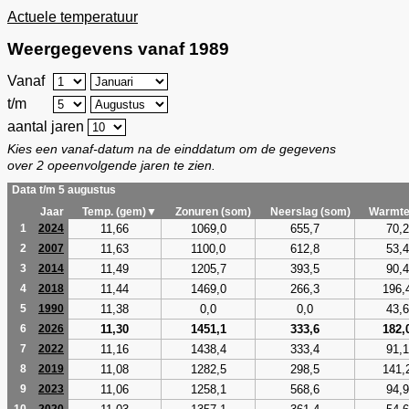
Actuele temperatuur
Weergegevens vanaf 1989
Vanaf
t/m
aantal jaren
Kies een vanaf-datum na de einddatum om de gegevens
over 2 opeenvolgende jaren te zien.
Data t/m 5 augustus
Jaar
Temp. (gem)▼
Zonuren (som)
Neerslag (som)
Warmte
11,66
1069,0
655,7
70,2
1
2024
11,63
1100,0
612,8
53,4
2
2007
11,49
1205,7
393,5
90,4
3
2014
11,44
1469,0
266,3
196,
4
2018
11,38
0,0
0,0
43,6
5
1990
11,30
1451,1
333,6
182,
6
2026
11,16
1438,4
333,4
91,1
7
2022
11,08
1282,5
298,5
141,
8
2019
11,06
1258,1
568,6
94,9
9
2023