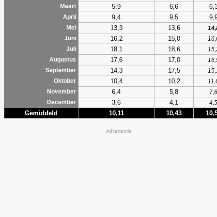
5,9
6,6
6,
Maart
9,4
9,5
9,
April
13,3
13,6
Mei
14,
16,2
15,0
Juni
16,
18,1
18,6
Juli
15,
17,6
17,0
Augustus
16,
14,3
17,5
September
15,
10,4
10,2
Oktober
11,
6,4
5,8
November
7,
3,6
4,1
December
4,
Gemiddeld
10,11
10,43
10,
Advertentie