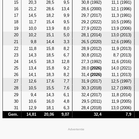
15
20,3
28,5
9,5
30,8 (1992)
11,1 (1991)
16
21,2
28,6
13,4
28,6 (2000)
12,1 (1996)
17
14,5
18,2
9,9
29,7 (2017)
11,3 (1991)
18
11,7
15,4
9,5
29,2 (2022)
10,5 (1995)
19
10,0
13,9
8,0
27,9 (2022)
13,9 (2006)
20
10,2
15,1
5,0
28,1 (2014)
13,0 (2013)
21
9,8
14,4
3,3
26,5 (2020)
12,6 (1995)
22
11,8
15,8
8,2
28,9 (2012)
11,9 (2013)
23
14,3
18,5
6,7
30,8 (2012)
8,7 (2013)
24
14,5
18,3
12,8
27,3 (1992)
11,6 (2016)
25
13,4
15,8
9,2
28,0
(2026)
14,0 (2021)
26
14,1
18,3
8,2
31,4
(2026)
11,1 (2013)
27
12,6
17,6
7,7
31,9 (2017)
12,5 (1997)
28
10,5
15,5
7,6
30,3 (2018)
12,7 (1993)
29
9,4
14,3
6,1
32,4 (2017)
11,8 (2014)
30
10,6
16,0
4,8
29,5 (2011)
11,9 (2005)
31
12,9
18,1
6,3
28,4 (2018)
13,0 (2006)
Gem.
14,81
20,06
9,07
32,4
7,9
Advertentie