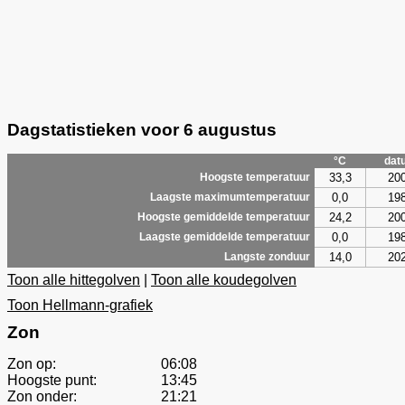
Dagstatistieken voor 6 augustus
°C
dat
33,3
20
Hoogste temperatuur
0,0
19
Laagste maximumtemperatuur
24,2
20
Hoogste gemiddelde temperatuur
0,0
19
Laagste gemiddelde temperatuur
14,0
20
Langste zonduur
Toon alle hittegolven
|
Toon alle koudegolven
Toon Hellmann-grafiek
Zon
Zon op:
06:08
Hoogste punt:
13:45
Zon onder:
21:21