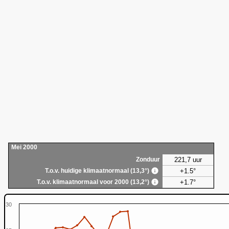
Mei 2000
221,7 uur
Zonduur
+1.5°
T.o.v. huidige klimaatnormaal (13,3°)
+1.7°
T.o.v. klimaatnormaal voor 2000 (13,2°)
30