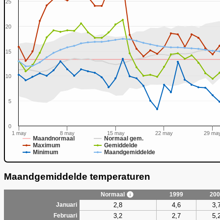
25
20
15
0
10
5
0
1 may
8 may
15 may
22 may
29 ma
Maandnormaal
Normaal gem.
Maximum
Gemiddelde
Minimum
Maandgemiddelde
Maandgemiddelde temperaturen
Normaal
1999
200
2,8
4,6
3,
Januari
3,2
2,7
5,
Februari